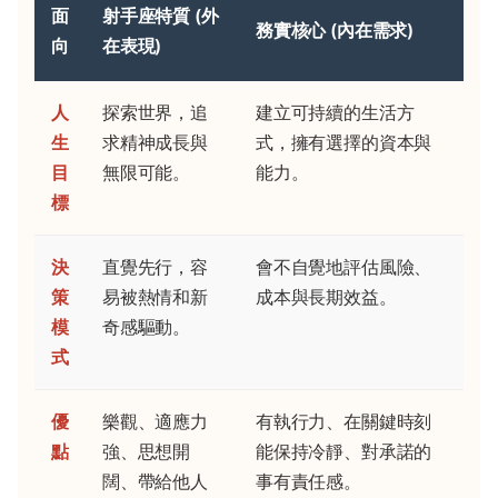
面
射手座特質 (外
務實核心 (內在需求)
向
在表現)
人
探索世界，追
建立可持續的生活方
生
求精神成長與
式，擁有選擇的資本與
目
無限可能。
能力。
標
決
直覺先行，容
會不自覺地評估風險、
策
易被熱情和新
成本與長期效益。
模
奇感驅動。
式
優
樂觀、適應力
有執行力、在關鍵時刻
點
強、思想開
能保持冷靜、對承諾的
闊、帶給他人
事有責任感。