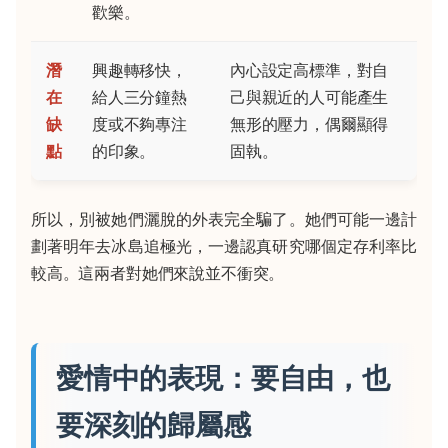
歡樂。
潛
興趣轉移快，
內心設定高標準，對自
在
給人三分鐘熱
己與親近的人可能產生
缺
度或不夠專注
無形的壓力，偶爾顯得
點
的印象。
固執。
所以，別被她們灑脫的外表完全騙了。她們可能一邊計
劃著明年去冰島追極光，一邊認真研究哪個定存利率比
較高。這兩者對她們來說並不衝突。
愛情中的表現：要自由，也
要深刻的歸屬感