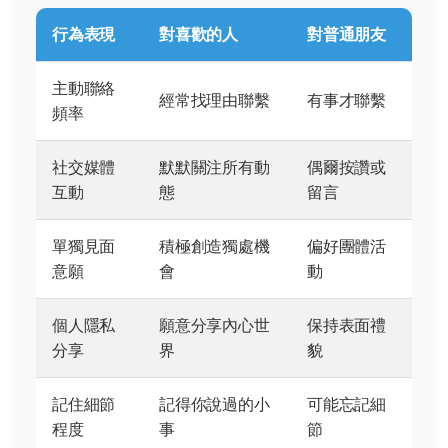
行為表現
對喜歡的人
對普通朋友
主動聯絡
經常找理由聯繫
有事才聯繫
頻率
社交媒體
默默關注所有動
偶爾按讚或
互動
態
留言
單獨見面
積極創造獨處機
偏好團體活
意願
會
動
個人隱私
願意分享內心世
保持表面禮
分享
界
貌
記住細節
記得你說過的小
可能忘記細
程度
事
節