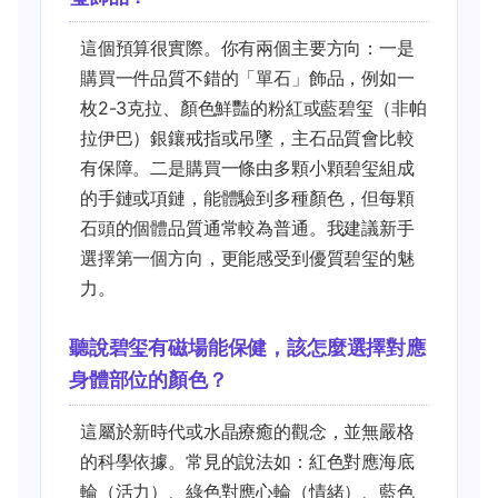
這個預算很實際。你有兩個主要方向：一是
購買一件品質不錯的「單石」飾品，例如一
枚2-3克拉、顏色鮮豔的粉紅或藍碧玺（非帕
拉伊巴）銀鑲戒指或吊墜，主石品質會比較
有保障。二是購買一條由多顆小顆碧玺組成
的手鏈或項鏈，能體驗到多種顏色，但每顆
石頭的個體品質通常較為普通。我建議新手
選擇第一個方向，更能感受到優質碧玺的魅
力。
聽說碧玺有磁場能保健，該怎麼選擇對應
身體部位的顏色？
這屬於新時代或水晶療癒的觀念，並無嚴格
的科學依據。常見的說法如：紅色對應海底
輪（活力）、綠色對應心輪（情緒）、藍色