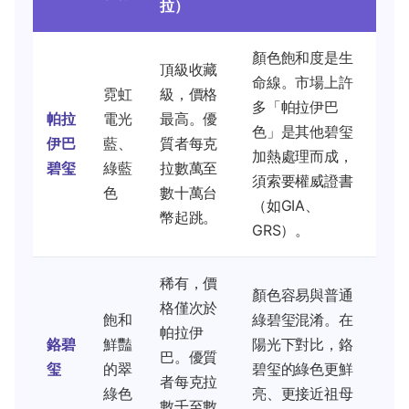
拉）
顏色飽和度是生
頂級收藏
命線。市場上許
霓虹
級，價格
多「帕拉伊巴
帕拉
電光
最高。優
色」是其他碧玺
伊巴
藍、
質者每克
加熱處理而成，
碧玺
綠藍
拉數萬至
須索要權威證書
色
數十萬台
（如GIA、
幣起跳。
GRS）。
稀有，價
顏色容易與普通
格僅次於
飽和
綠碧玺混淆。在
帕拉伊
鉻碧
鮮豔
陽光下對比，鉻
巴。優質
玺
的翠
碧玺的綠色更鮮
者每克拉
綠色
亮、更接近祖母
數千至數