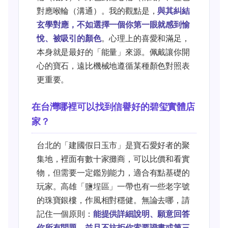
對應喉輪（溝通）。我的觀點是，
與其糾結
玄學對應，不如選擇一個你第一眼就感到愉
悅、被吸引的顏色
。心理上的喜愛和滿足，
本身就是最好的「能量」來源。佩戴讓你開
心的寶石，遠比機械地遵循某種顏色對照表
更重要。
在台灣哪裡可以找到信譽好的碧玺實體店
家？
台北的「建國假日玉市」是寶石愛好者的聚
集地，裡面有數十家攤商，可以比價和看實
物，但需要一定鑑別能力，適合有點基礎的
玩家。高雄「鹽埕區」一帶也有一些老字號
的珠寶銀樓，作風相對穩健。無論去哪，請
記住一個原則：
能提供詳細說明、願意回答
你所有問題、並且不抗拒你索要證書或第三