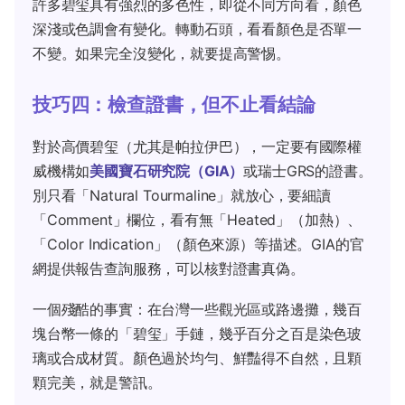
許多碧玺具有強烈的多色性，即從不同方向看，顏色
深淺或色調會有變化。轉動石頭，看看顏色是否單一
不變。如果完全沒變化，就要提高警惕。
技巧四：檢查證書，但不止看結論
對於高價碧玺（尤其是帕拉伊巴），一定要有國際權
威機構如
美國寶石研究院（GIA）
或瑞士GRS的證書。
別只看「Natural Tourmaline」就放心，要細讀
「Comment」欄位，看有無「Heated」（加熱）、
「Color Indication」（顏色來源）等描述。GIA的官
網提供報告查詢服務，可以核對證書真偽。
一個殘酷的事實：在台灣一些觀光區或路邊攤，幾百
塊台幣一條的「碧玺」手鏈，幾乎百分之百是染色玻
璃或合成材質。顏色過於均勻、鮮豔得不自然，且顆
顆完美，就是警訊。