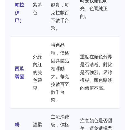
時要找顏色明
帕拉
紫藍
越貴，每
亮、色調純正
伊
色
克拉數百
的。
巴）
至數千台
幣。
特色品
種，價格
外綠
重點在顏色分界
因具體品
內紅
是否清晰、對比
西瓜
相浮動
的雙
是否強烈。界線
碧玺
大。每克
色碧
模糊、顏色黯淡
拉數百至
玺
的價值不高。
數千台
幣。
主流消費
注意顏色是否甜
粉
溫柔
級，價格
美，避免選擇帶