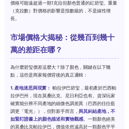
價格可能遠超過一顆1克拉但顏色普通的紅碧玺。重量
（克拉數）對價格的影響是指數級的，不是線性增
長。
市場價格大揭秘：從幾百到幾十
萬的差距在哪？
為什麼碧玺價差這麼大？除了顏色，關鍵在以下幾
點，這些是商家報價背後的真正邏輯：
1. 產地迷思與現實：
帕拉伊巴碧玺，最初產於巴西帕
拉伊巴州，現在莫桑比克、尼日利亞也有。資深玩家
確實能分辨不同產地的細微色調差異（巴西的往往藍
調更「電光」），但對新手而言，
與其糾結產地，不
如緊盯證書上的顏色描述和實物觀感
。一顆顏色絕美
的莫桑比克帕拉伊巴，價值依然遠高於一顆顏色平平