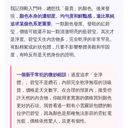
我記得剛入門時，總想找「最貴」的顏色。後來發
現，
顏色本身的濃郁度、均勻度和鮮豔感，遠比單純
追求某個色系更重要
。一顆顏色發黑、發暗的紅碧
玺，價值可能還不如一顆清澈明亮的藍碧玺。其次才
是淨度。碧玺天生內含物多，完全乾淨的非常罕見。
有點棉絮或針狀包體，只要不影響整體美觀和牢固
度，有時反而是天然身份的證明。
一個新手常犯的微妙錯誤：
過度追求「全淨
體」。碧玺不是鑽石，內部完全乾淨無瑕的頂級
貨，價格是天文數字。在合理的預算內，接受些
許天然的內含物，你能用更實惠的價格買到顏色
更好的石頭。我曾看過一顆有小雲霧狀包體的帕
拉伊巴碧玺，因為顏色是那種無法形容的霓虹電
光藍，價格依然驚人，且更有個性。