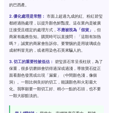
的巴西產。
2. 優化處理是常態：
市面上超過九成的紅、粉紅碧玺
都經過熱處理，以提升顏色鮮豔度。這在業內是被廣
泛接受且穩定的處理方式，
不應被視為「假貨」
，但
商家有義務告知。購買時可以直接問：「這顆有加熱
嗎？」誠實的商家會告訴你。要警惕的是用玻璃或合
成材料冒充的，或者用染色石英來騙人的。
3. 切工的重要性被低估：
碧玺原石常呈長柱狀，為了
保重，很多切磨師會切得過深或過淺，導致寶石從正
面看顏色發黑或出現「漏窗」（中間顏色淺，像個
洞）。一顆比例良好的切工，能讓顏色和火彩最大
化。我寧願要一顆切工好、稍小一點的石頭，也不要
一顆大卻黯淡的。