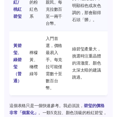
紅/
的粉
親民。每
明顯棕色或灰色
桃紅
紅色
克拉數百
調的，那會顯得
碧玺
系
至一兩千
石頭「髒」。
台幣。
入門首
黃碧
選，價格
綠碧玺產量大，
玺、
檸檬
最易入
挑選時注重晶體
綠碧
黃、
手。每克
的清澈度。顏色
玺
橄欖
拉可能僅
太深太暗的建議
（普
綠等
需數十至
跳過。
通）
數百台
幣。
這個表格只是一個快速參考。我必須說，
碧玺的價格
非常「個案化」
。一顆5克拉、顏色頂級的粉紅碧玺，