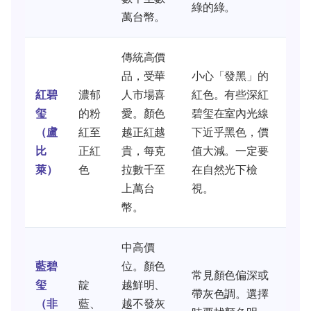
綠的綠。
萬台幣。
傳統高價
品，受華
小心「發黑」的
紅碧
濃郁
人市場喜
紅色。有些深紅
玺
的粉
愛。顏色
碧玺在室內光線
（盧
紅至
越正紅越
下近乎黑色，價
比
正紅
貴，每克
值大減。一定要
萊）
色
拉數千至
在自然光下檢
上萬台
視。
幣。
中高價
藍碧
位。顏色
常見顏色偏深或
玺
靛
越鮮明、
帶灰色調。選擇
（非
藍、
越不發灰