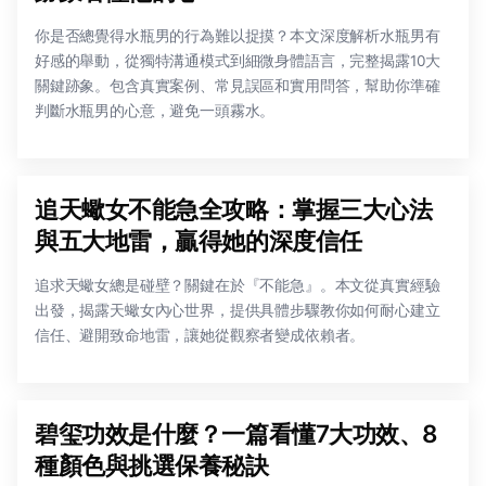
你是否總覺得水瓶男的行為難以捉摸？本文深度解析水瓶男有
好感的舉動，從獨特溝通模式到細微身體語言，完整揭露10大
關鍵跡象。包含真實案例、常見誤區和實用問答，幫助你準確
判斷水瓶男的心意，避免一頭霧水。
追天蠍女不能急全攻略：掌握三大心法
與五大地雷，贏得她的深度信任
追求天蠍女總是碰壁？關鍵在於『不能急』。本文從真實經驗
出發，揭露天蠍女內心世界，提供具體步驟教你如何耐心建立
信任、避開致命地雷，讓她從觀察者變成依賴者。
碧玺功效是什麼？一篇看懂7大功效、8
種顏色與挑選保養秘訣