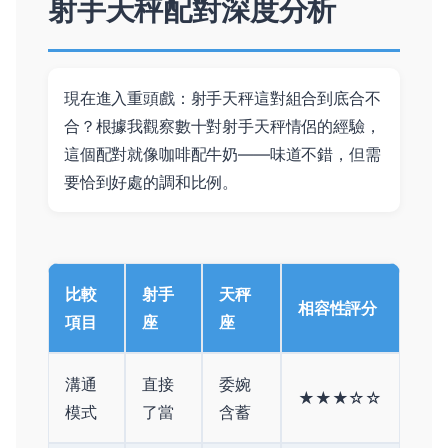
射手天秤配對深度分析
現在進入重頭戲：射手天秤這對組合到底合不
合？根據我觀察數十對射手天秤情侶的經驗，
這個配對就像咖啡配牛奶——味道不錯，但需
要恰到好處的調和比例。
比較
射手
天秤
相容性評分
項目
座
座
溝通
直接
委婉
★★★☆☆
模式
了當
含蓄