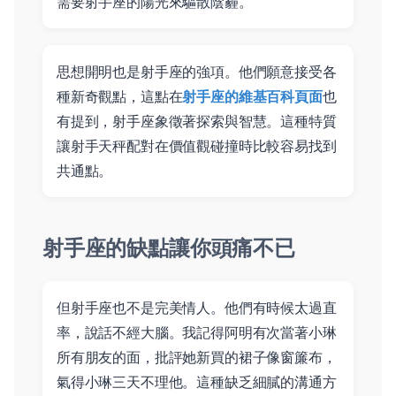
需要射手座的陽光來驅散陰霾。
思想開明也是射手座的強項。他們願意接受各
種新奇觀點，這點在
射手座的維基百科頁面
也
有提到，射手座象徵著探索與智慧。這種特質
讓射手天秤配對在價值觀碰撞時比較容易找到
共通點。
射手座的缺點讓你頭痛不已
但射手座也不是完美情人。他們有時候太過直
率，說話不經大腦。我記得阿明有次當著小琳
所有朋友的面，批評她新買的裙子像窗簾布，
氣得小琳三天不理他。這種缺乏細膩的溝通方