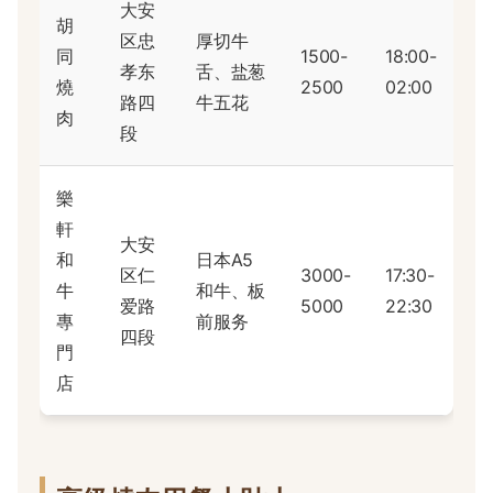
大安
胡
区忠
厚切牛
同
1500-
18:00-
孝东
舌、盐葱
燒
2500
02:00
路四
牛五花
肉
段
樂
軒
大安
和
日本A5
区仁
3000-
17:30-
牛
和牛、板
爱路
5000
22:30
專
前服务
四段
門
店