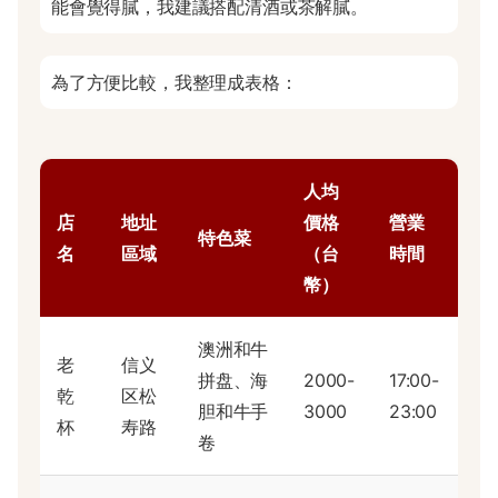
能會覺得膩，我建議搭配清酒或茶解膩。
為了方便比較，我整理成表格：
人均
店
地址
價格
營業
特色菜
名
區域
（台
時間
幣）
澳洲和牛
老
信义
拼盘、海
2000-
17:00-
乾
区松
胆和牛手
3000
23:00
杯
寿路
卷