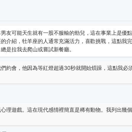
羊男友可能天生就有一股不服輸的勁兒，這在事業上是優
座的介紹
，牡羊座的人通常充滿活力，喜歡挑戰，這點我
，總是拉我去爬山或嘗試新餐廳。
們約會，他因為等紅燈超過30秒就開始煩躁，這點我必
玩心理遊戲。這在現代感情裡簡直是稀有動物。我列出幾