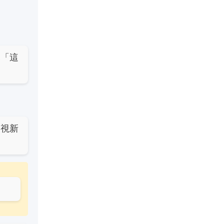
說「這
台視新