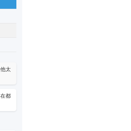
得他太
現在都