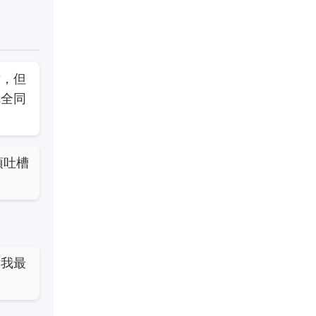
點，但
完全同
須吐槽
個我最