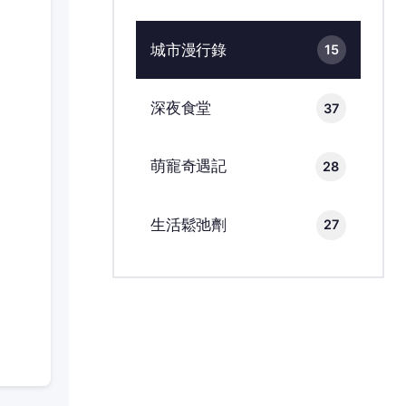
城市漫行錄
15
深夜食堂
37
萌寵奇遇記
28
生活鬆弛劑
27