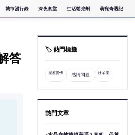
城市漫行錄
深夜食堂
生活鬆弛劑
萌寵奇遇記
🏷️ 熱門標籤
解答
星座愛情
牡羊座
感情問題
熱門文章
水晶會越戴越亮嗎？真相、保養