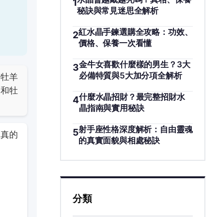
1
秘訣與常見迷思全解析
紅水晶手鍊選購全攻略：功效、
2
價格、保養一次看懂
金牛女喜歡什麼樣的男生？3大
3
必備特質與5大加分項全解析
的牡羊
，和牡
什麼水晶招財？最完整招財水
4
晶指南與實用秘訣
射手座性格深度解析：自由靈魂
5
，真的
的真實面貌與相處秘訣
分類