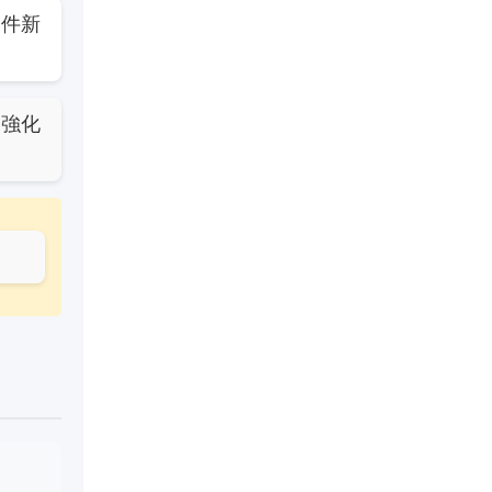
一件新
向強化