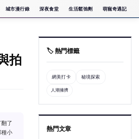
城市漫行錄
深夜食堂
生活鬆弛劑
萌寵奇遇記
🏷️ 熱門標籤
與拍
網美打卡
秘境探索
人潮擁擠
打翻了
熱門文章
那種小