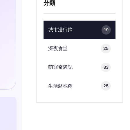
分類
城市漫行錄
19
深夜食堂
25
萌寵奇遇記
33
生活鬆弛劑
25