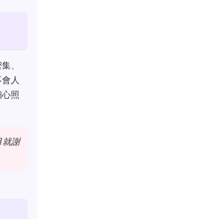
密集、
不會人
細心照
月就謝