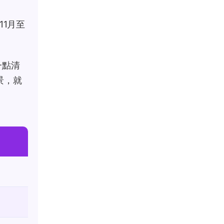
1月至
。
一點清
景，就