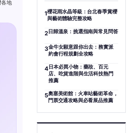
灣各地
櫻花雨水晶等級：台北春季賞櫻
1
與藝術體驗完整攻略
日歸溫泉：挑選指南與常見問答
2
金牛女願意跟你出去：務實派
3
約會行程規劃全攻略
日本必買小物：藥妝、百元
4
店、吃貨進階與生活科技熱門
推薦
奧塞美術館：火車站藝術革命，
5
門票交通攻略與必看展品推薦