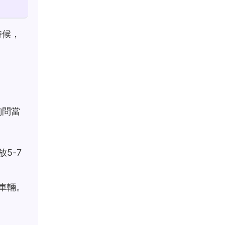
時候，
詢問當
5-7
車輛。