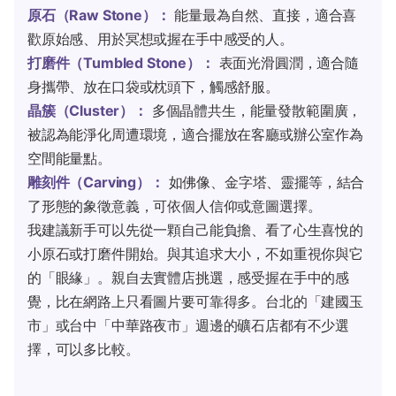
原石（Raw Stone）：
能量最為自然、直接，適合喜
歡原始感、用於冥想或握在手中感受的人。
打磨件（Tumbled Stone）：
表面光滑圓潤，適合隨
身攜帶、放在口袋或枕頭下，觸感舒服。
晶簇（Cluster）：
多個晶體共生，能量發散範圍廣，
被認為能淨化周遭環境，適合擺放在客廳或辦公室作為
空間能量點。
雕刻件（Carving）：
如佛像、金字塔、靈擺等，結合
了形態的象徵意義，可依個人信仰或意圖選擇。
我建議新手可以先從一顆自己能負擔、看了心生喜悅的
小原石或打磨件開始。與其追求大小，不如重視你與它
的「眼緣」。親自去實體店挑選，感受握在手中的感
覺，比在網路上只看圖片要可靠得多。台北的「建國玉
市」或台中「中華路夜市」週邊的礦石店都有不少選
擇，可以多比較。