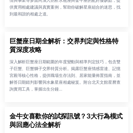
情與事業等多面向深入剖析水瓶座與金牛座的配對優缺點，提
供實用相處建議與真實案例，幫助你破解星座組合的迷思，找
到最和諧的相處之道。
巨蟹座日期全解析：交界判定與性格特
質深度攻略
深入解析巨蟹座日期範圍的年度變動與精準判定技巧，包含雙
子巨蟹、巨蟹獅子交界特質分析。揭露巨蟹座情感雷達、記憶
宮殿等核心性格，提供職場生存法則、居家能量佈置指南，並
解答日期錯判影響與水象星座相處秘笈。附台北天文館星曆查
詢實用工具，掌握出生分鐘...
金牛女喜歡你的試探訊號？3大行為模式
與回應心法全解析