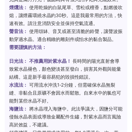
煙燻法：
使用乾燥的白鼠尾草、雪松或檀香，點燃後吹
熄，讓煙霧環繞水晶約30秒。這是我最常用的方法，快
速有效。請注意消防安全並保持空氣流通。
聲音法：
使用頌缽、音叉或甚至清脆的鈴聲，讓聲波振
動穿過水晶。適合精緻的雕刻件或怕水的黏合製品。
需要謹慎的方法：
日光法：
不推薦用於紫水晶！
長時間的陽光直射會導
致紫水晶褪色，顏色變淡甚至發白，損害其外觀與能量
結構。這是新手最容易犯的毀損性錯誤。
水流法：
可用流水沖洗1-2分鐘，但需確保水晶無裂
縫、非黏合且原礦不會因水而鬆散。自來水中的氯也可
能對某些水晶不好。
海鹽法：
將水晶埋入海鹽中。此法爭議大，因鹽分可能
侵蝕水晶表面或導致金屬配件生鏽，對紫水晶而言風險
高於效益，不建議。