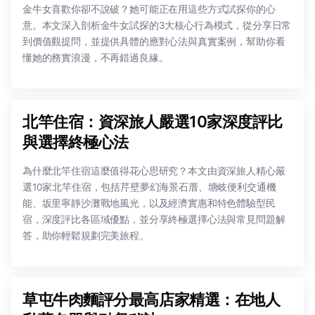
金牛女喜歡你卻不說破？她可能正在用這些方式試探你的心
意。本文深入剖析金牛女試探的3大核心行為模式，從分享日常
到價值觀提問，並提供具體的應對心法與真實案例，幫助你看
懂她的務實浪漫，不再錯過良緣。
北竿住宿：資深旅人嚴選10家深度評比
與選擇終極心法
為什麼北竿住宿這麼值得花心思研究？本文由資深旅人精心嚴
選10家北竿住宿，包括芹壁夢幻海景石厝、塘岐便利交通機
能、坂里寧靜沙灘戰地風光，以及經濟實惠和特色體驗型民
宿，深度評比各區域優點，並分享終極選擇心法與常見問題解
答，助你輕鬆規劃完美旅程。
草屯牛肉麵評分最高店家精選：在地人