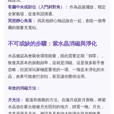
維說法。
客廳中央或財位（入門斜對角）：
作為晶簇擺放，穩定
全家氣場，促進和諧溝通。
冥想靜心角落：
與其他靜心物品放在一起，創造一個專
屬的能量充電站。
不可或缺的步驟：紫水晶消磁與淨化
水晶被認為會吸收環境能量，因此需要定期「歸零」，
恢復其原本的振動頻率，這就是消磁。這是很多新手會
忽略，但資深玩家極度重視的一環。一塊從未淨化的水
晶，效果可能會打折扣，甚至讓你覺得沒用。
有效的消磁方法：
月光法：
最溫和推薦的方法。在滿月或新月夜晚，將紫
水晶放在窗台能被月光照到的地方，靜置一晚。月光，
尤其是滿月月光，被認為具有強大的淨化與充能效果。