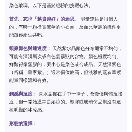
染色玻璃。以下是基於經驗的挑選心法。
首先，忘掉「越貴越好」的迷思。
能量連結是很個人
的，有時一顆樸實無華的小石頭，反而比華麗的擺件更
能跟你產生共鳴。
觀察顏色與通透度：
天然紫水晶顏色分布通常不均勻，
可能有深淺層次或白色雲霧狀內含物。顏色極度均勻、
鮮豔得像塑膠的，要小心是染色或合成品。天然深紫色
（俗稱「皇家紫」）通常價位較高，但淡雅的薰衣草紫
能量同樣溫和有效。
觸感與溫度：
真水晶握在手中一陣子，會慢慢與體溫接
近，但一開始通常是沁涼的。塑膠或玻璃仿品則沒有這
種明顯的冰涼感。
形態的選擇：