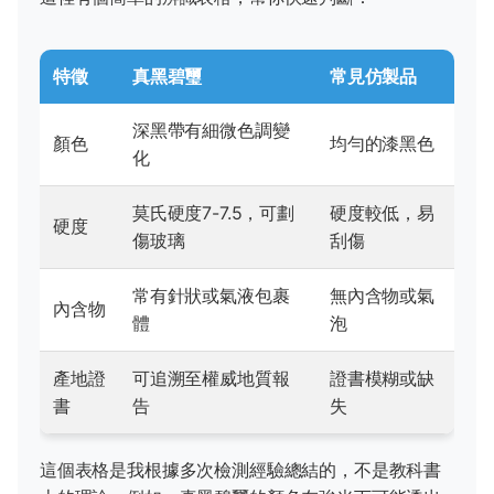
特徵
真黑碧璽
常見仿製品
深黑帶有細微色調變
顏色
均勻的漆黑色
化
莫氏硬度7-7.5，可劃
硬度較低，易
硬度
傷玻璃
刮傷
常有針狀或氣液包裹
無內含物或氣
內含物
體
泡
產地證
可追溯至權威地質報
證書模糊或缺
書
告
失
這個表格是我根據多次檢測經驗總結的，不是教科書