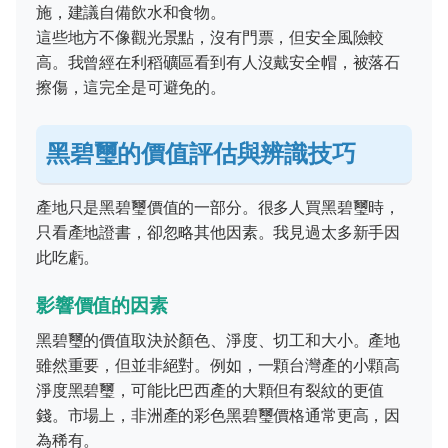
施，建議自備飲水和食物。
這些地方不像觀光景點，沒有門票，但安全風險較
高。我曾經在利稻礦區看到有人沒戴安全帽，被落石
擦傷，這完全是可避免的。
黑碧璽的價值評估與辨識技巧
產地只是黑碧璽價值的一部分。很多人買黑碧璽時，
只看產地證書，卻忽略其他因素。我見過太多新手因
此吃虧。
影響價值的因素
黑碧璽的價值取決於顏色、淨度、切工和大小。產地
雖然重要，但並非絕對。例如，一顆台灣產的小顆高
淨度黑碧璽，可能比巴西產的大顆但有裂紋的更值
錢。市場上，非洲產的彩色黑碧璽價格通常更高，因
為稀有。