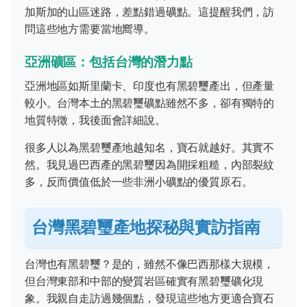
加斯加的山區迷路，差點錯過礦點。這提醒我們，訪
問這些地方需要當地嚮導。
亞洲礦區：包括台灣的潛力點
亞洲地區如斯里蘭卡、印度也有黑碧璽產出，但產量
較小。台灣本土的黑碧璽礦點雖然不多，卻有獨特的
地質特徵，我後面會詳細說。
很多人以為黑碧璽產地越知名，寶石就越好。其實不
然。我見過巴西產的黑碧璽因為開採粗糙，內部裂紋
多，反而價值低於一些非洲小礦點的優質原石。
台灣黑碧璽產地探秘與實訪指南
台灣也有黑碧璽？是的，雖然不像巴西那樣大規模，
但台灣東部和中部的變質岩區確實有黑碧璽礦化現
象。我親自走訪過幾個點，發現這些地方更適合寶石