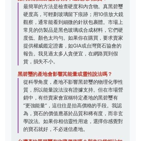
最簡單的方法是檢查硬度和內含物。真黑碧璽
硬度高，可輕劃玻璃留下痕跡；用10倍放大鏡
觀察，通常能看到細微的針狀包裹體。市場上
常見的仿製品是黑色玻璃或合成材料，它們硬
度低、顏色太均勻。如果你在購買，要求賣家
提供權威鑑定證書，如GIA或台灣寶石協會的
報告。我見過太多人貪便宜，在網路買到假
貨，損失不小。
黑碧璽的產地會影響其能量或靈性說法嗎？
從科學角度，產地不影響黑碧璽的物理化學性
質，所以能量說法沒有證據支持。但在市場營
銷中，有些賣家會宣稱特定產地的黑碧璽有
“更強能量”，這往往是抬高價格的手段。我認
為，寶石的價值應基於品質和稀有度，而非玄
學說法。如果你相信靈性用途，選擇你感覺對
的寶石就好，不必迷信產地。