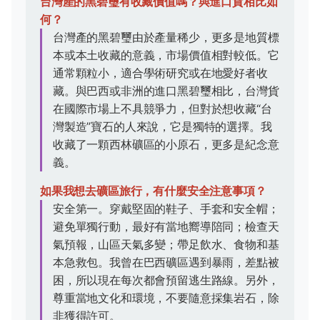
台灣產的黑碧璽有收藏價值嗎？與進口貨相比如
何？
台灣產的黑碧璽由於產量稀少，更多是地質標
本或本土收藏的意義，市場價值相對較低。它
通常顆粒小，適合學術研究或在地愛好者收
藏。與巴西或非洲的進口黑碧璽相比，台灣貨
在國際市場上不具競爭力，但對於想收藏“台
灣製造”寶石的人來說，它是獨特的選擇。我
收藏了一顆西林礦區的小原石，更多是紀念意
義。
如果我想去礦區旅行，有什麼安全注意事項？
安全第一。穿戴堅固的鞋子、手套和安全帽；
避免單獨行動，最好有當地嚮導陪同；檢查天
氣預報，山區天氣多變；帶足飲水、食物和基
本急救包。我曾在巴西礦區遇到暴雨，差點被
困，所以現在每次都會預留逃生路線。另外，
尊重當地文化和環境，不要隨意採集岩石，除
非獲得許可。