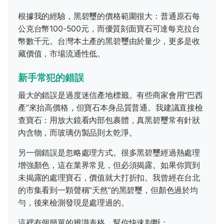
根據我的經驗，黑碧璽的價格範圍很大：普通原石每
公克台幣100-500元，而優質刻面寶石可達每克拉台
幣數千元。台灣本土產的黑碧璽由於量少，更多是收
藏價值，市場流通性低。
新手常犯的錯誤
最大的錯誤是過度迷信產地標籤。有些商家會用“巴西
產”來抬高價格，但寶石本身品質普通。我建議直接檢
查寶石：用放大鏡看內部包裹體，真黑碧璽常有針狀
內含物，而玻璃仿製品則太乾淨。
另一個錯誤是忽略處理方式。很多黑碧璽經過熱處理
增強顏色，這在業界常見，但必須揭露。如果你買到
未揭露的處理寶石，價值就大打折扣。我曾經在台北
的市集看到一顆聲稱“天然”的黑碧璽，但顏色過於均
勻，後來檢測發現是處理過的。
這裡有個簡單的辨識表格，幫你快速判斷：