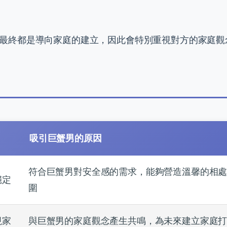
最終都是導向家庭的建立，因此會特別重視對方的家庭觀
吸引巨蟹男的原因
符合巨蟹男對安全感的需求，能夠營造溫馨的相
穩定
圍
視家
與巨蟹男的家庭觀念產生共鳴，為未來建立家庭