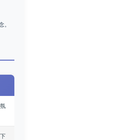
念。
處氛
打下