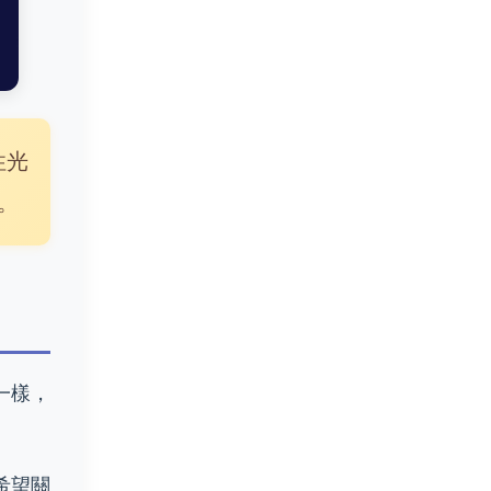
性光
。
一樣，
希望關