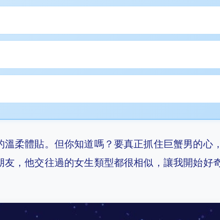
的溫柔體貼。但你知道嗎？要真正抓住巨蟹男的心
朋友，他交往過的女生類型都很相似，讓我開始好