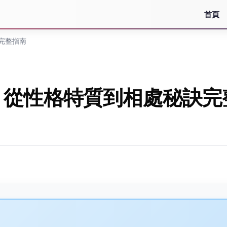
首頁
完整指南
：從性格特質到相處秘訣完