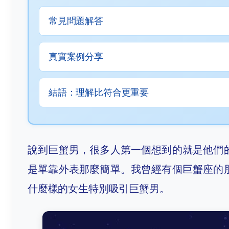
常見問題解答
真實案例分享
結語：理解比符合更重要
說到巨蟹男，很多人第一個想到的就是他們
是單靠外表那麼簡單。我曾經有個巨蟹座的
什麼樣的女生特別吸引巨蟹男。