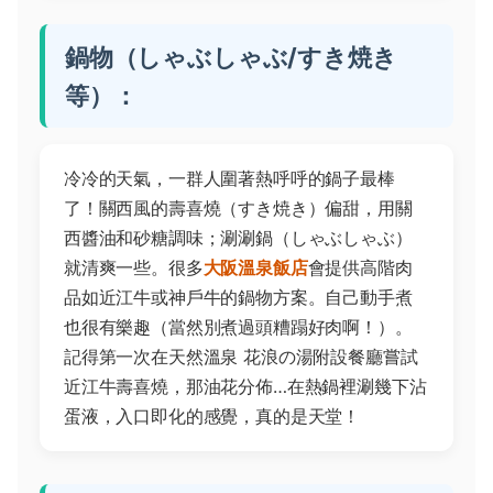
鍋物（しゃぶしゃぶ/すき焼き
等）：
冷冷的天氣，一群人圍著熱呼呼的鍋子最棒
了！關西風的壽喜燒（すき焼き）偏甜，用關
西醬油和砂糖調味；涮涮鍋（しゃぶしゃぶ）
就清爽一些。很多
大阪溫泉飯店
會提供高階肉
品如近江牛或神戶牛的鍋物方案。自己動手煮
也很有樂趣（當然別煮過頭糟蹋好肉啊！）。
記得第一次在天然溫泉 花浪の湯附設餐廳嘗試
近江牛壽喜燒，那油花分佈…在熱鍋裡涮幾下沾
蛋液，入口即化的感覺，真的是天堂！