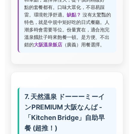
點的套餐都有。口味大眾化，不容易踩
雷。環境乾淨舒適。
缺點？
沒有太驚豔的
特色，就是中規中矩好吃的日式餐廳。人
潮多時會需要等位。份量實在，適合泡完
溫泉餓肚子時來飽餐一頓。是方便、不出
錯的
大阪溫泉飯店
（廣義）用餐選擇。
7. 天然溫泉 ドーーーミーイ
ンPREMIUM 大阪なんば -
「Kitchen Bridge」自助早
餐 (超推！)