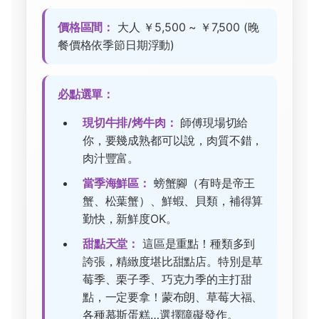
價格區間：
大人 ￥5,500 ~ ￥7,500 (晚
餐價格依季節日期浮動)
必點選單：
現切牛排/烤牛肉：
師傅現場切給
你，要幾成熟都可以說，肉質不錯，
肉汁豐富。
當季海鮮區：
螃蟹腳（有時是帝王
蟹、松葉蟹）、鮮蝦、貝類，補得算
勤快，新鮮度OK。
甜點天堂：
這區是重點！種類多到
誇張，精緻度堪比甜點店。特別是草
莓季、栗子季、巧克力季的主打甜
點，一定要拿！蒙布朗、草莓大福、
各種慕斯蛋糕…選擇障礙發作。