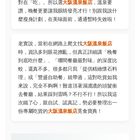
對在「吃」。所以選
大阪溫泉飯店
，溫泉要
讚，晚餐更要讓我眼睛發亮才行！別跟我說什
麼瘦身計劃，在美味面前，通通暫時失效啦！
老實說，當初在網路上爬文找
大阪溫泉飯店
時，資訊多到眼花撩亂，但真正詳細講「晚餐
到底吃什麼」、「哪間餐廳最對味」的深度比
較，還真不多。很多都只寫「提供精緻懷石料
理」或「豐盛自助餐」就帶過，這對吃貨如我
來說，完全不夠啊！難道頂著濕漉漉的頭髮衝
去餐廳，結果踩到雷嗎？不行不行！所以我這
次鐵了心，親自試、認真記，勢必要整理出一
份專屬吃貨的
大阪溫泉飯店
覓食寶典！