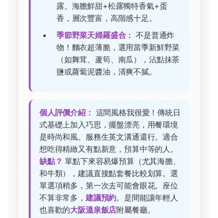
露。海膽鮮甜+松露獨特香氣+蛋
香，層次豐富，高階感十足。
季節野菜天婦羅盛合：
不是普通炸
物！麵衣超薄脆，選用當季新鮮野菜
（如舞茸、蘆筍、南瓜），沾點抹茶
鹽或蘿蔔泥醬油，清爽不膩。
個人評價介紹：
這間風格我很愛！傳統日
式基礎上加入巧思，擺盤漂亮，用餐環境
是時尚和風。服務生英文溝通還行。適合
想吃得精緻又有點新意，預算中等的人。
缺點？
單點下來容易爆預算（尤其海膽、
和牛類），建議直接點套餐比較划算。選
單選項稍多，第一次去可能會眼花。座位
不算非常多，
建議預約
。是間能讓年輕人
也喜歡的
大阪溫泉飯店
附屬餐廳。