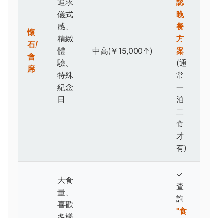
追求
認
儀式
晚
感、
餐
懷
精緻
方
石/
體
中高(￥15,000↑)
案
會
驗、
(通
席
特殊
常
紀念
一
日
泊
二
食
才
有)
✓
大食
查
量、
詢
喜歡
"食
多樣