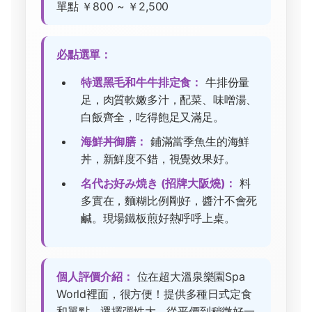
單點 ￥800 ~ ￥2,500
必點選單：
特選黑毛和牛牛排定食：
牛排份量
足，肉質軟嫩多汁，配菜、味噌湯、
白飯齊全，吃得飽足又滿足。
海鮮丼御膳：
鋪滿當季魚生的海鮮
丼，新鮮度不錯，視覺效果好。
名代お好み焼き (招牌大阪燒)：
料
多實在，麵糊比例剛好，醬汁不會死
鹹。現場鐵板煎好熱呼呼上桌。
個人評價介紹：
位在超大溫泉樂園Spa
World裡面，很方便！提供多種日式定食
和單點，選擇彈性大，從平價到稍微好一