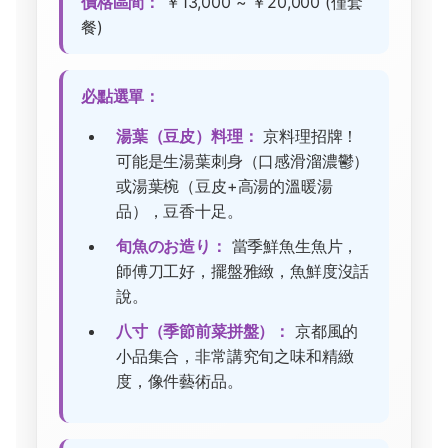
價格區間：
￥13,000 ~ ￥20,000 (僅套
餐)
必點選單：
湯葉（豆皮）料理：
京料理招牌！
可能是生湯葉刺身（口感滑溜濃鬱）
或湯葉椀（豆皮+高湯的溫暖湯
品），豆香十足。
旬魚のお造り：
當季鮮魚生魚片，
師傅刀工好，擺盤雅緻，魚鮮度沒話
說。
八寸（季節前菜拼盤）：
京都風的
小品集合，非常講究旬之味和精緻
度，像件藝術品。