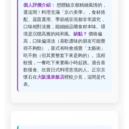
個人評價介紹：
想體驗京都精緻風情的，
選這間！料理充滿「京の美學」，食材搭
配、器皿選用、季節感呈現都非常講究，
口味相對淡雅，能細細品嚐食材本味。環
境是沉穩高雅的純和風。
缺點？
價格偏
高，口味偏清淡（喜歡濃味的朋友可能覺
得不夠勁），菜式有時會感覺「太藝術」
吃不飽（但其實整套下來是夠的）。流程
較慢，一餐吃下來要兩小時起跳。適合喜
歡慢食、欣賞日式料理意境的人。正宗京
懷石在
大阪溫泉飯店
裡較少見，這間是代
表。