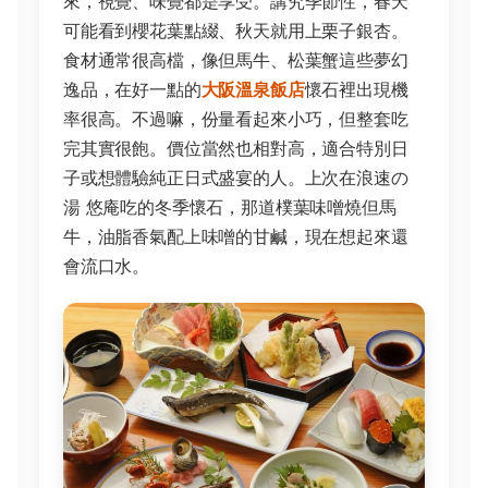
來，視覺、味覺都是享受。講究季節性，春天
可能看到櫻花葉點綴、秋天就用上栗子銀杏。
食材通常很高檔，像但馬牛、松葉蟹這些夢幻
逸品，在好一點的
大阪溫泉飯店
懷石裡出現機
率很高。不過嘛，份量看起來小巧，但整套吃
完其實很飽。價位當然也相對高，適合特別日
子或想體驗純正日式盛宴的人。上次在浪速の
湯 悠庵吃的冬季懷石，那道樸葉味噌燒但馬
牛，油脂香氣配上味噌的甘鹹，現在想起來還
會流口水。