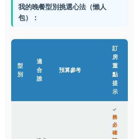
我的晚餐型別挑選心法（懶人
包）：
訂
房
適
型
重
合
預算參考
別
點
誰
提
示
✓
務
必
確