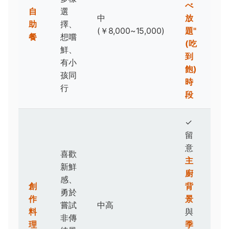
べ
自
選
中
放
助
擇、
(￥8,000~15,000)
題"
餐
想嚐
(吃
鮮、
到
有小
飽)
孩同
時
行
段
✓
留
意
喜歡
主
新鮮
廚
感、
創
背
勇於
作
景
嘗試
中高
料
與
非傳
理
季