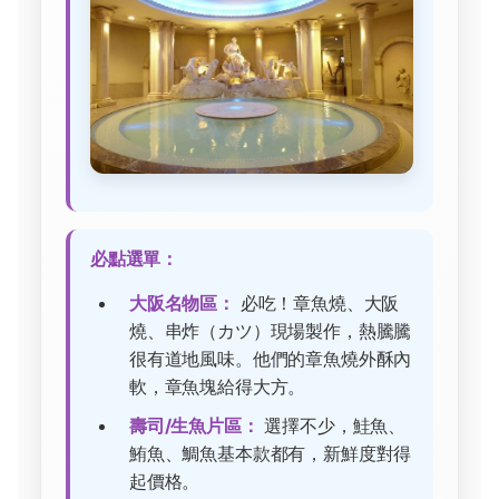
必點選單：
大阪名物區：
必吃！章魚燒、大阪
燒、串炸（カツ）現場製作，熱騰騰
很有道地風味。他們的章魚燒外酥內
軟，章魚塊給得大方。
壽司/生魚片區：
選擇不少，鮭魚、
鮪魚、鯛魚基本款都有，新鮮度對得
起價格。