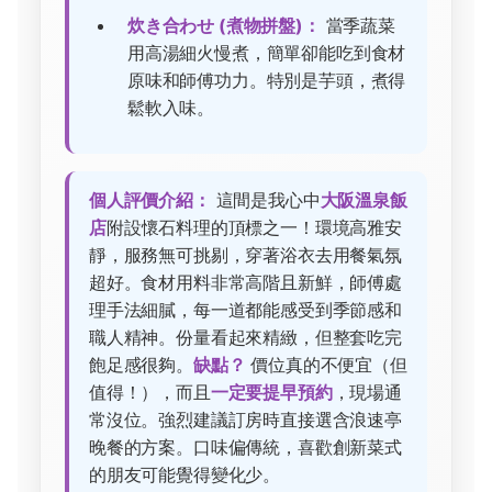
炊き合わせ (煮物拼盤)：
當季蔬菜
用高湯細火慢煮，簡單卻能吃到食材
原味和師傅功力。特別是芋頭，煮得
鬆軟入味。
個人評價介紹：
這間是我心中
大阪溫泉飯
店
附設懷石料理的頂標之一！環境高雅安
靜，服務無可挑剔，穿著浴衣去用餐氣氛
超好。食材用料非常高階且新鮮，師傅處
理手法細膩，每一道都能感受到季節感和
職人精神。份量看起來精緻，但整套吃完
飽足感很夠。
缺點？
價位真的不便宜（但
值得！），而且
一定要提早預約
，現場通
常沒位。強烈建議訂房時直接選含浪速亭
晚餐的方案。口味偏傳統，喜歡創新菜式
的朋友可能覺得變化少。