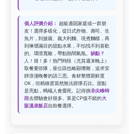
個人評價介紹：
超級適閤家庭或一群朋
友！選擇多樣化，從日式炸物、壽司、生
魚片，到披薩、義大利麵、現煮麵檔，再
到琳瑯滿目的甜點水果，不怕找不到喜歡
的。環境寬敞，帶點熱鬧氣氛。
缺點？
人！很！多！熱門時段（尤其週末晚上）
取餐要排隊，座位區也略顯嘈雜，追求安
靜浪漫晚餐的請三思。食材整體新鮮度
OK，但精緻度當然無法跟懷石比。甜點
是亮點，螞蟻人會愛死。記得挑
非尖峰時
段
去體驗會好很多。算是CP值不錯的
大
阪溫泉飯店
自助餐選擇。