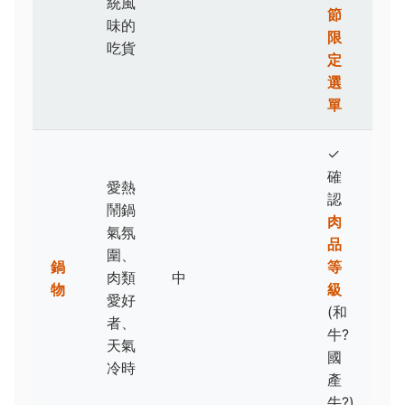
統風
節
味的
限
吃貨
定
選
單
✓
確
愛熱
認
鬧鍋
肉
氣氛
品
圍、
鍋
等
肉類
中
物
級
愛好
(和
者、
牛?
天氣
國
冷時
產
牛?)