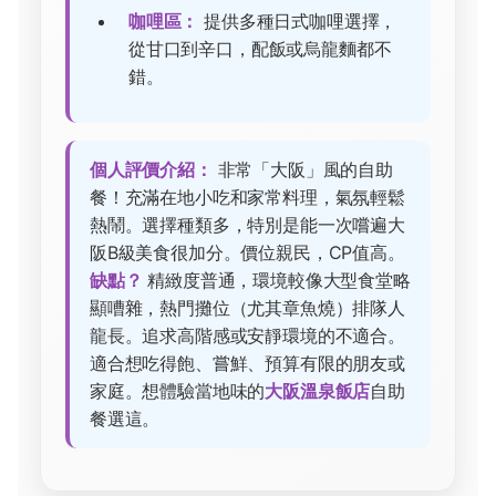
咖哩區：
提供多種日式咖哩選擇，
從甘口到辛口，配飯或烏龍麵都不
錯。
個人評價介紹：
非常「大阪」風的自助
餐！充滿在地小吃和家常料理，氣氛輕鬆
熱鬧。選擇種類多，特別是能一次嚐遍大
阪B級美食很加分。價位親民，CP值高。
缺點？
精緻度普通，環境較像大型食堂略
顯嘈雜，熱門攤位（尤其章魚燒）排隊人
龍長。追求高階感或安靜環境的不適合。
適合想吃得飽、嘗鮮、預算有限的朋友或
家庭。想體驗當地味的
大阪溫泉飯店
自助
餐選這。