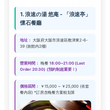
1. 浪速の湯 悠庵 - 「浪速亭」
懷石餐廳
地址：
大阪府大阪市浪速區敷津東2-6-
39 (旅館內2樓)
營業時間：
晚餐
18:00~21:00 (Last
Order 20:30)
(預約制超重要！)
價格區間：
￥15,000 ~ ￥25,000 (依套
餐內容) *訂房含晚餐方案較划算