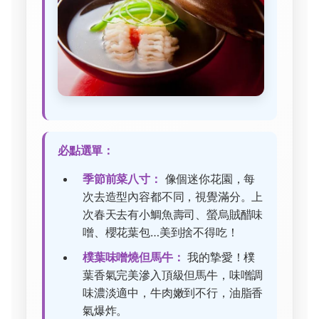
必點選單：
季節前菜八寸：
像個迷你花園，每
次去造型內容都不同，視覺滿分。上
次春天去有小鯛魚壽司、螢烏賊醋味
噌、櫻花葉包…美到捨不得吃！
樸葉味噌燒但馬牛：
我的摯愛！樸
葉香氣完美滲入頂級但馬牛，味噌調
味濃淡適中，牛肉嫩到不行，油脂香
氣爆炸。