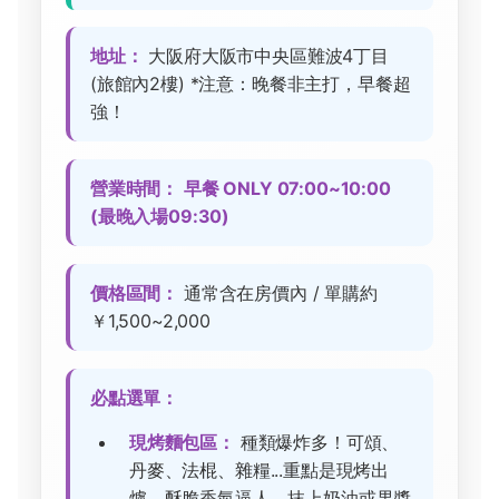
地址：
大阪府大阪市中央區難波4丁目
(旅館內2樓) *注意：晚餐非主打，早餐超
強！
營業時間：
早餐 ONLY 07:00~10:00
(最晚入場09:30)
價格區間：
通常含在房價內 / 單購約
￥1,500~2,000
必點選單：
現烤麵包區：
種類爆炸多！可頌、
丹麥、法棍、雜糧...重點是現烤出
爐，酥脆香氣逼人，抹上奶油或果醬