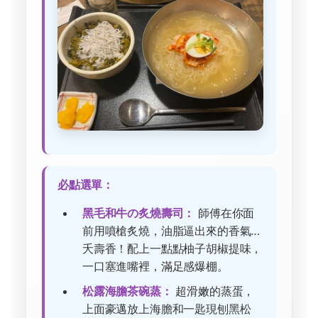
必點選單：
黑毛和牛の炙燒壽司：
師傅在你面
前用噴槍炙燒，油脂逼出來的香氣…
夭壽香！配上一點點柚子胡椒提味，
一口塞進嘴裡，滿足感爆棚。
松露海膽茶碗蒸：
超滑嫩的蒸蛋，
上面豪邁放上海膽和一匙現刨黑松