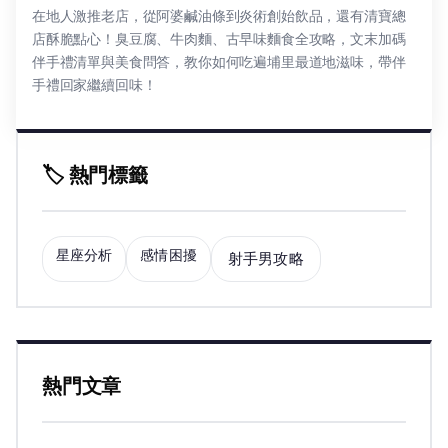
在地人激推老店，從阿婆鹹油條到炎術創始飲品，還有清寶總
店酥脆點心！臭豆腐、牛肉麵、古早味麵食全攻略，文末加碼
伴手禮清單與美食問答，教你如何吃遍埔里最道地滋味，帶伴
手禮回家繼續回味！
🏷️ 熱門標籤
星座分析
感情困擾
射手男攻略
熱門文章