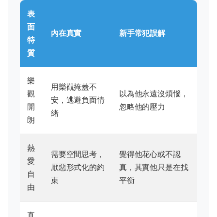
表
面
內在真實
新手常犯誤解
特
質
樂
用樂觀掩蓋不
觀
以為他永遠沒煩惱，
安，逃避負面情
開
忽略他的壓力
緒
朗
熱
需要空間思考，
覺得他花心或不認
愛
厭惡形式化的約
真，其實他只是在找
自
束
平衡
由
直