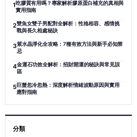
吃膠質有用嗎？專家解析膠原蛋白補充的真相與
1
實用指南
雙魚女雙子男配對全解析：性格相容、感情挑
2
戰與長久相處秘訣
紫水晶淨化全攻略：7種有效方法與新手必知禁
3
忌
金運石功效全解析：招財開運的秘訣與常見誤
4
區
巨蟹忽冷忽熱：深度解析情緒波動原因與實用
5
應對指南
分類