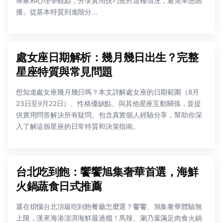
專家和心理學觀點，分享實用技巧應對這種情況，避免單戀困
擾。從基本特質到進階分...
處女座日期解析：幾月幾日出生？完整
星座特質與常見問題
想知道處女座幾月幾日嗎？本文詳解處女座的日期範圍（8月
23日至9月22日）、性格優缺點、與其他星座互動關係，並提
供實用問答解決所有疑問。包含真實個人經驗分享，幫助你深
入了解這個星座的日常特質和決策指南。
台北吃到飽：饗饗旭集奢華首選，海鮮
火鍋蔬食日式推薦
還在煩惱台北頂級吃到飽餐廳怎麼選？饗饗、旭集奢華體驗無
上限，漢來海港澎湃海鮮最過癮！馬辣、涮乃葉滿足肉食火鍋