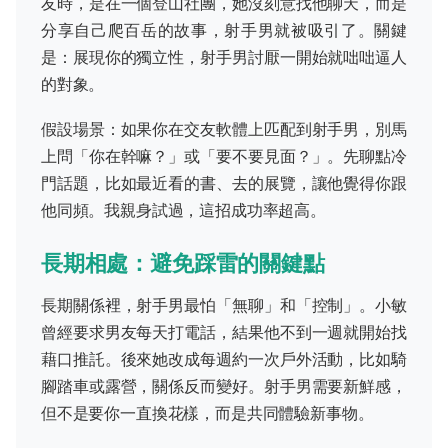
友時，是在一個登山社團，她沒刻意找他聊天，而是
分享自己爬百岳的故事，射手男就被吸引了。關鍵
是：展現你的獨立性，射手男討厭一開始就咄咄逼人
的對象。
假設場景：如果你在交友軟體上匹配到射手男，別馬
上問「你在幹嘛？」或「要不要見面？」。先聊點冷
門話題，比如最近看的書、去的展覽，讓他覺得你跟
他同頻。我親身試過，這招成功率超高。
長期相處：避免踩雷的關鍵點
長期關係裡，射手男最怕「無聊」和「控制」。小敏
曾經要求男友每天打電話，結果他不到一週就開始找
藉口推託。後來她改成每週約一次戶外活動，比如騎
腳踏車或露營，關係反而變好。射手男需要新鮮感，
但不是要你一直換花樣，而是共同體驗新事物。