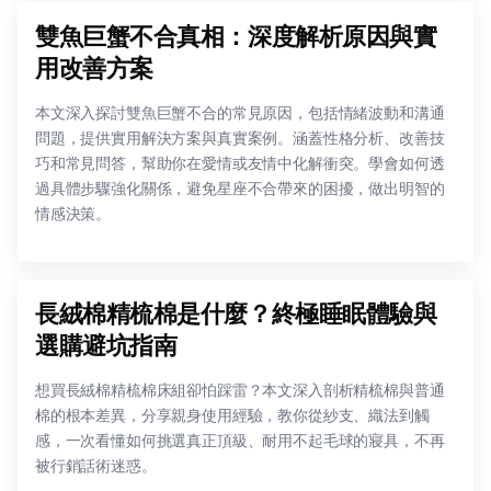
雙魚巨蟹不合真相：深度解析原因與實
用改善方案
本文深入探討雙魚巨蟹不合的常見原因，包括情緒波動和溝通
問題，提供實用解決方案與真實案例。涵蓋性格分析、改善技
巧和常見問答，幫助你在愛情或友情中化解衝突。學會如何透
過具體步驟強化關係，避免星座不合帶來的困擾，做出明智的
情感決策。
長絨棉精梳棉是什麼？終極睡眠體驗與
選購避坑指南
想買長絨棉精梳棉床組卻怕踩雷？本文深入剖析精梳棉與普通
棉的根本差異，分享親身使用經驗，教你從紗支、織法到觸
感，一次看懂如何挑選真正頂級、耐用不起毛球的寢具，不再
被行銷話術迷惑。