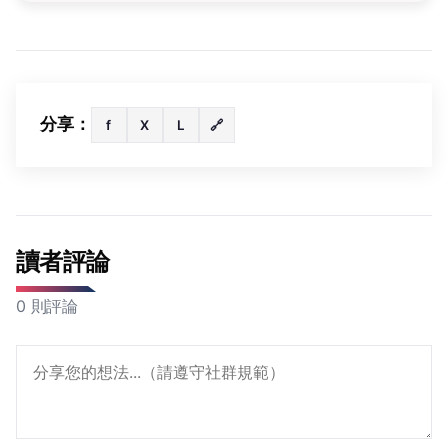
分享：
f
X
L
🔗
讀者評論
0 則評論