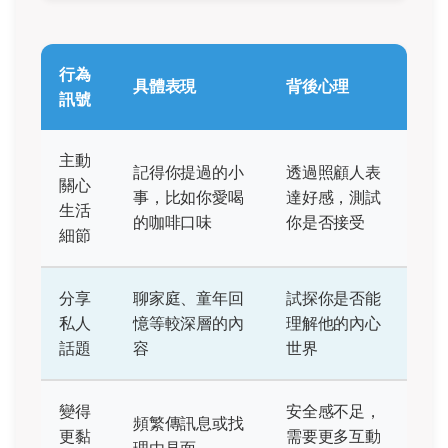
行為
具體表現
背後心理
訊號
主動
記得你提過的小
透過照顧人表
關心
事，比如你愛喝
達好感，測試
生活
的咖啡口味
你是否接受
細節
分享
聊家庭、童年回
試探你是否能
私人
憶等較深層的內
理解他的內心
話題
容
世界
變得
安全感不足，
頻繁傳訊息或找
更黏
需要更多互動
理由見面