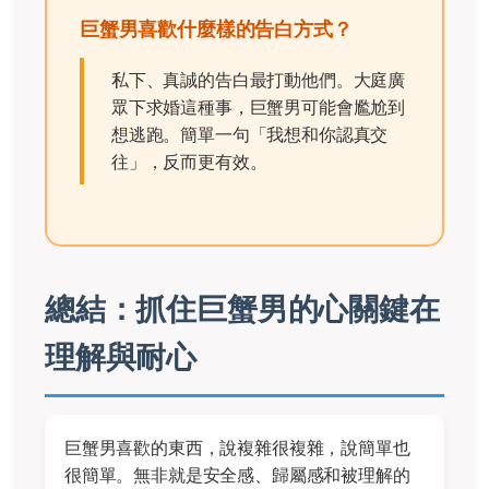
巨蟹男喜歡什麼樣的告白方式？
私下、真誠的告白最打動他們。大庭廣
眾下求婚這種事，巨蟹男可能會尷尬到
想逃跑。簡單一句「我想和你認真交
往」，反而更有效。
總結：抓住巨蟹男的心關鍵在
理解與耐心
巨蟹男喜歡的東西，說複雜很複雜，說簡單也
很簡單。無非就是安全感、歸屬感和被理解的