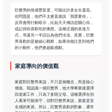
巨蟹男的情感豐富度，可能比許多女生還高。
但問題是，他們不太會直接說「我需要你」。
反而會用行動暗示，比如天天傳訊息關心你，
或記得你喜歡吃的東西。這種迂迴的表達方
式，常讓另一半誤以為他們冷淡。其實，巨蟹
男喜歡的是被細心觀察，如果你能注意到他們
的小動作，他們會超級感動。
家庭導向的價值觀
家庭對巨蟹男來說，不只是個概念，而是核心
價值。我認識一個巨蟹男，他大學畢業後選擇
回老家工作，只為了多陪父母。這種選擇在別
人看來可能保守，但對巨蟹男來說，家庭是安
全感的來源。所以，巨蟹男喜歡的對象，通常