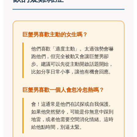
巨蟹男喜歡主動的女生嗎？
他們喜歡「適度主動」。太過強勢會嚇
跑他們，但完全被動又會讓巨蟹男卻
步。建議可以先從主動開啟話題開始，
比如分享日常小事，讓他有機會回應。
巨蟹男喜歡一個人會忽冷忽熱嗎？
會！這通常是他們在試探或自我保護。
如果他突然變冷，可能是你無意中踩到
地雷，或者他需要空間消化情緒。這時
給他點時間，別逼太緊。