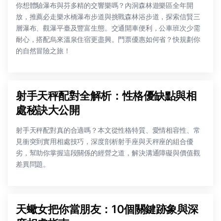
你想體驗瀑布與芬多精的交響樂嗎？內洞森林遊樂區全年開
放，推薦必走樂水橋瀑布步道與挑戰森林浴步道，探索信賢三
層瀑布、觀瀑平臺及豐富生態。交通開車便利，公車班次少需
耐心，搭配烏來溫泉住宿更盡興。門票優惠如何省？快規劃你
的自然冒險之旅！
射手天秤配對全解析：性格優缺點與相
處秘訣大公開
射手天秤配對真的合適嗎？本文從性格特質、愛情相容性、常
見衝突到實用相處技巧，深度剖析射手座與天秤座的組合優
劣，幫助你掌握這段關係的經營之道，解決溝通障礙與價值觀
差異問題。
天蠍女把你當朋友：10個關鍵跡象與深