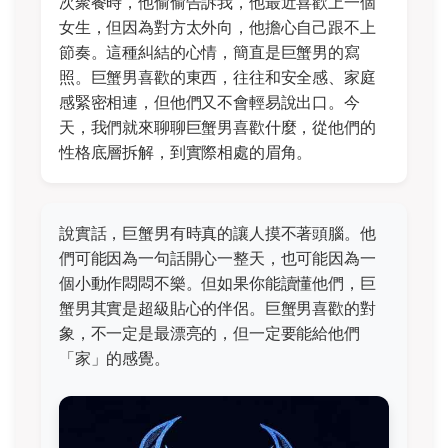
次聚餐時，他偷偷告訴我，他最近喜歡上一個
女生，但因為對方太外向，他擔心自己跟不上
節奏。這種糾結的心情，簡直是巨蟹男的寫
照。巨蟹男喜歡的東西，往往和安全感、家庭
感緊密相連，但他們又不會輕易說出口。今
天，我們就來聊聊巨蟹男喜歡什麼，從他們的
性格底層拆解，到實際相處的眉角。
說實話，巨蟹男有時真的讓人摸不著頭腦。他
們可能因為一句話開心一整天，也可能因為一
個小動作悶悶不樂。但如果你能讀懂他們，巨
蟹男其實是超級貼心的伴侶。巨蟹男喜歡的對
象，不一定是最漂亮的，但一定要能給他們
「家」的感覺。