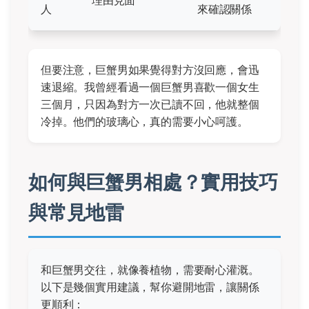
人
來確認關係
但要注意，巨蟹男如果覺得對方沒回應，會迅
速退縮。我曾經看過一個巨蟹男喜歡一個女生
三個月，只因為對方一次已讀不回，他就整個
冷掉。他們的玻璃心，真的需要小心呵護。
如何與巨蟹男相處？實用技巧
與常見地雷
和巨蟹男交往，就像養植物，需要耐心灌溉。
以下是幾個實用建議，幫你避開地雷，讓關係
更順利：