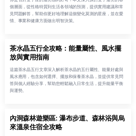
個層面，從性格特質到生活各領域的預測，提供實用建議和常
見問題解答，幫助你更好地理解這個變化莫測的星座，並在愛
情、事業和健康方面做出明智決策。
茶水晶五行全攻略：能量屬性、風水擺
放與實用指南
這篇茶水晶五行文章深入解析茶水晶的五行屬性、能量好處與
風水應用，包含如何選擇、擺放和保養茶水晶，並提供常見問
答與個人經驗分享，幫助您輕鬆融入日常生活，提升能量平衡
與運勢。
內洞森林遊樂區: 瀑布步道、森林浴與烏
來溫泉住宿全攻略