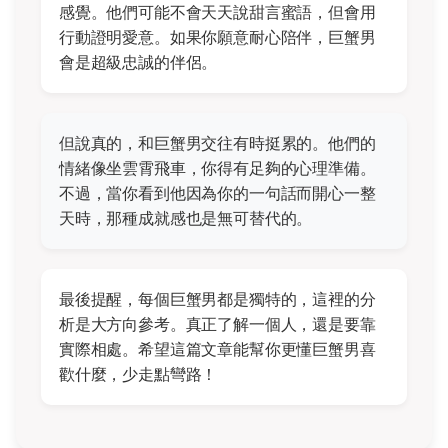
感覺。他們可能不會天天說甜言蜜語，但會用
行動證明愛意。如果你願意耐心陪伴，巨蟹男
會是超級忠誠的伴侶。
但說真的，和巨蟹男交往有時挺累的。他們的
情緒像坐雲霄飛車，你得有足夠的心理準備。
不過，當你看到他因為你的一句話而開心一整
天時，那種成就感也是無可替代的。
最後提醒，每個巨蟹男都是獨特的，這裡的分
析是大方向參考。真正了解一個人，還是要靠
實際相處。希望這篇文章能幫你更懂巨蟹男喜
歡什麼，少走點彎路！