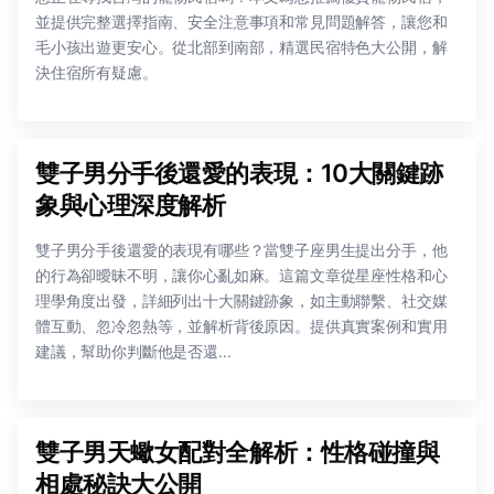
並提供完整選擇指南、安全注意事項和常見問題解答，讓您和
毛小孩出遊更安心。從北部到南部，精選民宿特色大公開，解
決住宿所有疑慮。
雙子男分手後還愛的表現：10大關鍵跡
象與心理深度解析
雙子男分手後還愛的表現有哪些？當雙子座男生提出分手，他
的行為卻曖昧不明，讓你心亂如麻。這篇文章從星座性格和心
理學角度出發，詳細列出十大關鍵跡象，如主動聯繫、社交媒
體互動、忽冷忽熱等，並解析背後原因。提供真實案例和實用
建議，幫助你判斷他是否還...
雙子男天蠍女配對全解析：性格碰撞與
相處秘訣大公開