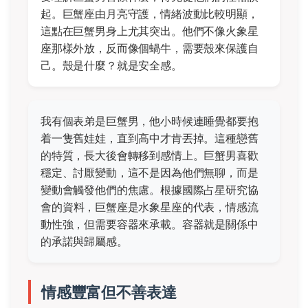
起。巨蟹座由月亮守護，情緒波動比較明顯，
這點在巨蟹男身上尤其突出。他們不像火象星
座那樣外放，反而像個蝸牛，需要殼來保護自
己。殼是什麼？就是安全感。
我有個表弟是巨蟹男，他小時候連睡覺都要抱
着一隻舊娃娃，直到高中才肯丟掉。這種戀舊
的特質，長大後會轉移到感情上。巨蟹男喜歡
穩定、討厭變動，這不是因為他們無聊，而是
變動會觸發他們的焦慮。根據
國際占星研究協
會
的資料，巨蟹座是水象星座的代表，情感流
動性強，但需要容器來承載。容器就是關係中
的承諾與歸屬感。
情感豐富但不善表達