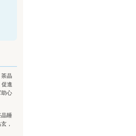
。茶晶
、促進
幫助心
茶晶睡
點玄，