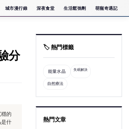
城市漫行錄
深夜食堂
生活鬆弛劑
萌寵奇遇記
🏷️ 熱門標籤
驗分
失眠解決
能量水晶
自然療法
沉穩的
熱門文章
晶是什