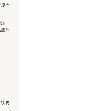
好原石
但注
晶簇淨
量後再