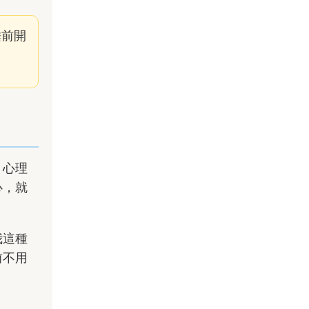
睡前開
。心理
心，就
我這種
前不用