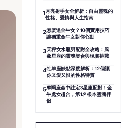
月亮射手女全解析：自由靈魂的
1
性格、愛情與人生指南
怎麼追金牛女？10個實用技巧
2
讓穩重金牛女對你心動
天秤女水瓶男配對全攻略：風
3
象星座的靈魂契合與現實挑戰
牡羊座缺點深度解析：12個讓
4
你又愛又恨的性格特質
摩羯座命中註定3星座配對！金
5
牛處女超合，第1名根本靈魂伴
侶