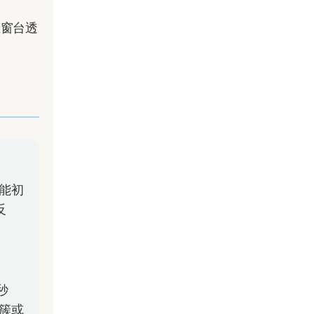
在窗台透
能初
反
秒
簇或