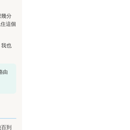
想幾分
記住這個
，我也
路由
幾百到