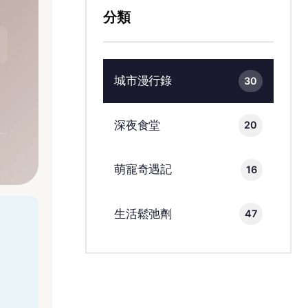
分類
城市漫行錄
30
深夜食堂
20
萌寵奇遇記
16
生活鬆弛劑
47