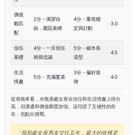
價值
2分 - 渴望自
4分 - 重視穩
觀匹
3.0
由，厭惡束縛
定與計劃
配
信任
4分 - 一旦信任
5分 - 細水長
4.5
基礎
就很忠誠
流型
生活
3分 - 偏好規
5分 - 充滿驚喜
4.0
情趣
律
從表格來看，水瓶座處女座在信任和生活情趣上得分
高，但溝通和價值觀需加強。這印證了互補性的存
在，也點出挑戰。
「我和處女座男友交往五年，最大的收穫是