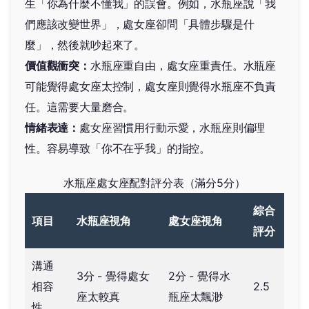
生「你為什麼不懂我」的誤會。例如，水瓶座說「我
們應該改變世界」，處女座卻問「具體步驟是什
麼」，然後就吵起來了。
價值觀衝突：
水瓶座重自由，處女座重責任。水瓶座
可能覺得處女座太控制，處女座則覺得水瓶座不負責
任。這需要大量磨合。
情緒表達：
處女座習慣用行動示愛，水瓶座則偏理
性。容易導致「你不在乎我」的指控。
水瓶座處女座配對評分表（滿分5分）
綜合
項目
水瓶座視角
處女座視角
評分
溝通
3分 - 覺得處女
2分 - 覺得水
相容
2.5
座太較真
瓶座太飄渺
性