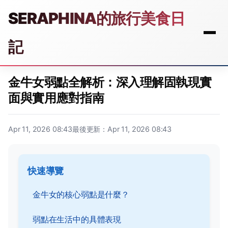
SERAPHINA的旅行美食日
記
金牛女弱點全解析：深入理解固執現實
面與實用應對指南
Apr 11, 2026 08:43
最後更新：Apr 11, 2026 08:43
快速導覽
金牛女的核心弱點是什麼？
弱點在生活中的具體表現