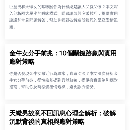
巨蟹男和天蠍女的曖昧關係為什麼總是讓人又愛又恨？本文深
入剖析兩大星座的曖昧模式、隱藏訊號與突破技巧，提供實用
建議和常見問題解答，幫助你輕鬆破解這段複雜的星座愛情難
題。
金牛女分手前兆：10個關鍵跡象與實用
應對策略
你是否發現金牛女最近行為異常，疏遠冷淡？本文深度解析金
牛女分手前兆，從性格基礎到具體跡象，提供真實案例和應對
指南，幫助你及時察覺感情危機，避免誤判情勢。
天蠍男故意不回訊息心理全解析：破解
沉默背後的真相與應對策略