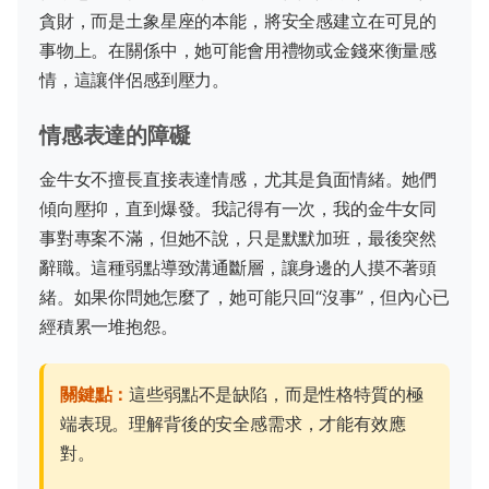
貪財，而是土象星座的本能，將安全感建立在可見的
事物上。在關係中，她可能會用禮物或金錢來衡量感
情，這讓伴侶感到壓力。
情感表達的障礙
金牛女不擅長直接表達情感，尤其是負面情緒。她們
傾向壓抑，直到爆發。我記得有一次，我的金牛女同
事對專案不滿，但她不說，只是默默加班，最後突然
辭職。這種弱點導致溝通斷層，讓身邊的人摸不著頭
緒。如果你問她怎麼了，她可能只回“沒事”，但內心已
經積累一堆抱怨。
關鍵點：
這些弱點不是缺陷，而是性格特質的極
端表現。理解背後的安全感需求，才能有效應
對。