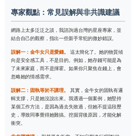
專家觀點：常見誤解與非共識建議
網路上太多泛泛之談，我諮詢過台灣的星座專家，並
結合自己的觀察，指出一些新手常犯的微妙錯誤。
誤解一：金牛女只是愛錢。
這太簡化了。她的物質傾
向是安全感工具，不是目的。例如，她存錢可能是為
了未來家庭，而不是揮霍。如果你只聚焦在錢上，會
忽略她的情感需求。
誤解二：固執等於不講理。
其實，金牛女的固執有邏
輯支撐，只是她沒說出來。我遇過一個案例，她堅持
某個工作方法，是因為過去失敗過，但她不提這段歷
史，導致同事覺得她難搞。挖掘背後原因，才能化解
衝突。