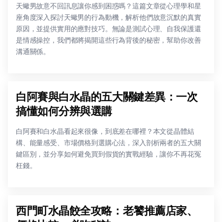
天蠍男故意不回訊息讓你感到困惑嗎？這篇文章從心理學和星
座角度深入探討天蠍男的行為動機，解析他們故意沉默的真實
原因，並提供實用的應對技巧。無論是測試心理、自我保護還
是情感操控，我們都將揭開這些行為背後的秘密，幫助你改善
溝通關係。
白阿賽與白水晶的五大關鍵差異：一次
搞懂如何分辨與選購
白阿賽和白水晶看起來很像，到底差在哪裡？本文從晶體結
構、能量感受、市場價格到選購心法，深入剖析兩者的五大關
鍵區別，並分享如何避免買到假貨的實戰經驗，讓你不再花冤
枉錢。
西門町水晶餃全攻略：老饕推薦店家、