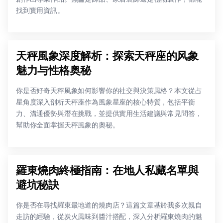
找到實用資訊。
天秤風象深度解析：探索天秤座的风象
魅力与性格奥秘
你是否好奇天秤風象如何影響你的社交與決策風格？本文從占
星角度深入剖析天秤座作為風象星座的核心特質，包括平衡
力、溝通優勢與潛在挑戰，並提供實用生活建議與常見問答，
幫助你全面掌握天秤風象的奧秘。
羅東燒肉終極指南：在地人私藏名單與
避坑秘訣
你是否在尋找羅東最地道的燒肉店？這篇文章基於我多次親自
走訪的經驗，從炭火風味到醬汁搭配，深入分析羅東燒肉的魅