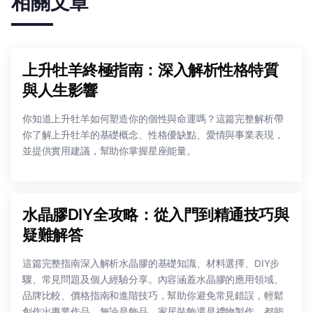
相關文章
上升牡羊終極指南：深入解析性格特質
與人生影響
你知道上升牡羊如何塑造你的個性與命運嗎？這篇完整解析帶
你了解上升牡羊的基礎概念、性格優缺點、愛情與事業表現，
並提供實用建議，幫助你掌握星座能量。
水晶膠DIY全攻略：從入門到精通技巧與
疑難解答
這篇完整指南深入解析水晶膠的基礎知識、材料選擇、DIY步
驟、常見問題及個人經驗分享。內容涵蓋水晶膠的應用領域、
品牌比較、價格指南和進階技巧，幫助你避免常見錯誤，輕鬆
創作出專業作品。無論是飾品、家居裝飾還是禮物製作，都能