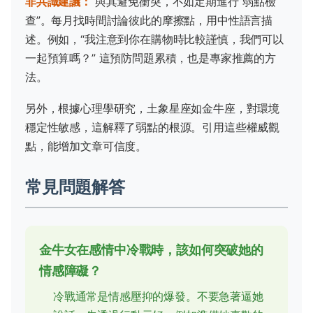
非共識建議：
與其避免衝突，不如定期進行“弱點檢
查”。每月找時間討論彼此的摩擦點，用中性語言描
述。例如，“我注意到你在購物時比較謹慎，我們可以
一起預算嗎？” 這預防問題累積，也是專家推薦的方
法。
另外，根據心理學研究，土象星座如金牛座，對環境
穩定性敏感，這解釋了弱點的根源。引用這些權威觀
點，能增加文章可信度。
常見問題解答
金牛女在感情中冷戰時，該如何突破她的
情感障礙？
冷戰通常是情感壓抑的爆發。不要急著逼她