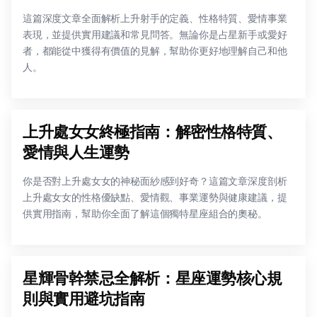
這篇深度文章全面解析上升射手的定義、性格特質、愛情事業
表現，並提供實用建議和常見問答。無論你是占星新手或愛好
者，都能從中獲得有價值的見解，幫助你更好地理解自己和他
人。
上升處女女終極指南：解密性格特質、
愛情與人生運勢
你是否對上升處女女的神秘面紗感到好奇？這篇文章深度剖析
上升處女女的性格優缺點、愛情觀、事業運勢與健康建議，提
供實用指南，幫助你全面了解這個獨特星座組合的奧秘。
星輝骨幹禁忌全解析：星座運勢核心規
則與實用避坑指南