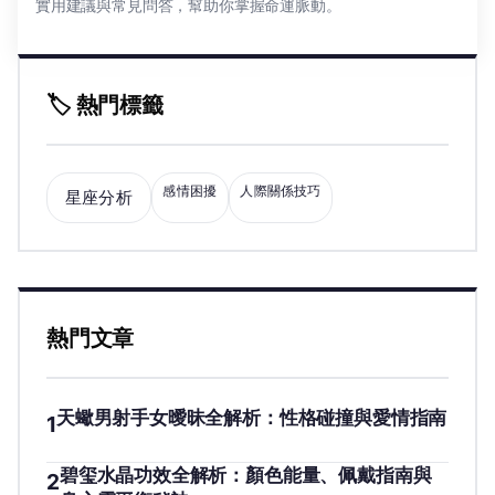
實用建議與常見問答，幫助你掌握命運脈動。
🏷️ 熱門標籤
感情困擾
人際關係技巧
星座分析
熱門文章
天蠍男射手女曖昧全解析：性格碰撞與愛情指南
1
碧玺水晶功效全解析：顏色能量、佩戴指南與
2