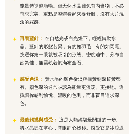
能量傳導越順暢。但天然水晶難免有內含物，不必
苛求完美。重點是整體看起來要舒服，沒有大片混
濁的霧感。
再看藍針：
在自然光或白光燈下，輕輕轉動水
晶。藍針的形態各異，有的如羽毛，有的如閃電。
挑選你第一眼就被吸引的形態。密度適中、分布自
然為佳，無需執著於滿布全石。
感受色澤：
黃水晶的顏色從淡檸檬黃到深橘黃都
有。顏色深的通常被認為能量更溫暖、更接地。選
擇讓你感到愉悅、溫暖的色調，而非盲目追求深
色。
最後觸摸與感受：
這是人類經驗最關鍵的一步。
將水晶握在掌心，閉眼靜心幾秒。感受它是冰涼還