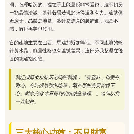
濁、色澤暗沉的，握在手上能量感非常遲鈍，遠不如另
一顆晶體清澈、藍針若隱若現的來得溫和有力。這就像
蓋房子，晶體是地基，藍針是漂亮的裝飾窗，地基不
穩，窗戶再美也沒用。
它的產地主要在巴西、馬達加斯加等地。不同產地的藍
針黃水晶，能量性格也有些微差異，這部分我整理在後
面的挑選指南裡。
我記得那位水晶店老闆跟我說：「看藍針，你要有
耐心。有時候最強的能量，藏在那些需要你靜下
心、對準光線才看得到的細微藍絲裡。」這句話我
一直記著。
三大核心功效：不只財富，