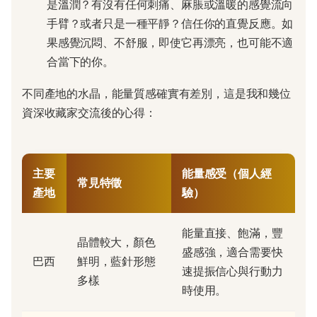
是溫潤？有沒有任何刺痛、麻脹或溫暖的感覺流向
手臂？或者只是一種平靜？信任你的直覺反應。如
果感覺沉悶、不舒服，即使它再漂亮，也可能不適
合當下的你。
不同產地的水晶，能量質感確實有差別，這是我和幾位
資深收藏家交流後的心得：
主要
能量感受（個人經
常見特徵
產地
驗）
能量直接、飽滿，豐
晶體較大，顏色
盛感強，適合需要快
巴西
鮮明，藍針形態
速提振信心與行動力
多樣
時使用。