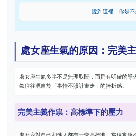
說到這裡，你是不
處女座生氣的原因：完美
處女座生氣多半不是無理取鬧，而是有明確的導
氣往往源自於「事情不照計畫走」的挫折感。
完美主義作祟：高標準下的壓力
處女座對自己和他人都有一套高標準。當現實達