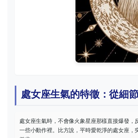
處女座生氣的特徵：從細
處女座生氣時，不會像火象星座那樣直接爆發，
一些小動作裡。比方說，平時愛乾淨的處女座，