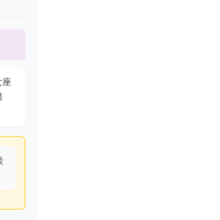
女座
錯
後