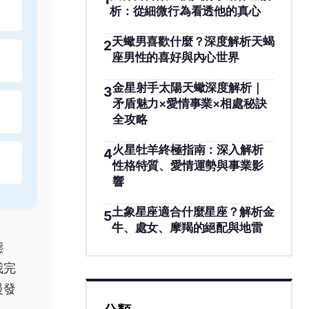
析：從細微行為看透他的真心
天蠍男喜歡什麼？深度解析天蝎
2
座男性的喜好與內心世界
金星射手太陽天蠍深度解析｜
3
矛盾魅力×愛情事業×相處秘訣
全攻略
火星牡羊終極指南：深入解析
4
性格特質、愛情運勢與事業影
響
土象星座適合什麼星座？解析金
5
牛、處女、摩羯的絕配與地雷
態
我完
慢發