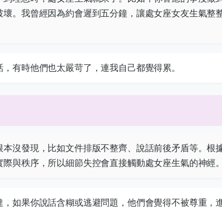
破壞。我曾經因為約會遲到五分鐘，讓處女座女友生氣整
話，有時他們也太嚴苛了，連我自己都覺得累。
根本沒發現，比如文件排版不整齊、說話前後矛盾等。根
實際與秩序，所以細節失控會直接觸動處女座生氣的神經
達，如果你說話含糊或逃避問題，他們會覺得不被尊重，