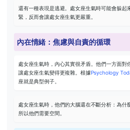
還有一種表現是逃避。處女座生氣時可能會躲起
緊，反而會讓處女座生氣更嚴重。
內在情緒：焦慮與自責的循環
處女座生氣時，內心其實很矛盾。他們一方面對
讓處女座生氣變得更複雜。根據
Psychology Tod
座就是典型例子。
處女座生氣時，他們的大腦還在不斷分析：為什
所以他們需要空間。