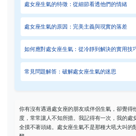
處女座生氣的特徵：從細節看透他們的情緒
處女座生氣的原因：完美主義與現實的落差
如何應對處女座生氣：從冷靜到解決的實用技
常見問題解答：破解處女座生氣的迷思
你有沒有遇過處女座的朋友或伴侶生氣，卻覺得
度，常常讓人不知所措。我記得有一次，我的處
全摸不著頭緒。處女座生氣不是那種大吼大叫的