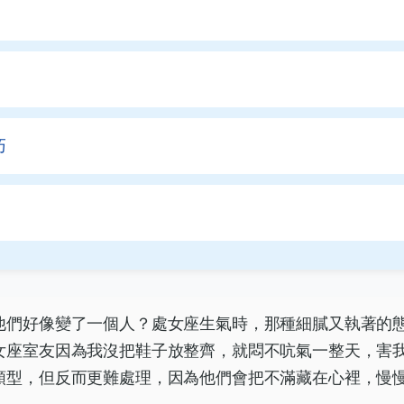
巧
他們好像變了一個人？處女座生氣時，那種細膩又執著的
女座室友因為我沒把鞋子放整齊，就悶不吭氣一整天，害
類型，但反而更難處理，因為他們會把不滿藏在心裡，慢