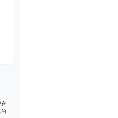
藏在
氣的