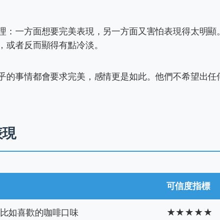
理：一方面想要完美表現，另一方面又害怕表現得太明顯
，或者反而顯得有點冷淡。
乎的事情都會要求完美，感情更是如此。他們不希望出任
表現
可信度指標
比如喜歡的咖啡口味
★★★★★