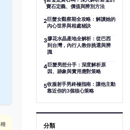
1
寶石定義、價值與辨別方法
巨蟹女觀察期全攻略：解讀她的
2
內心世界與相處秘訣
膠花水晶產地全解析：從巴西
3
到台灣，內行人教你挑選與辨
識
巨蟹男想分手：深度解析原
4
因、跡象與實用應對策略
收服射手男終極指南：讓他主動
5
靠近你的3個核心策略
那種
分類