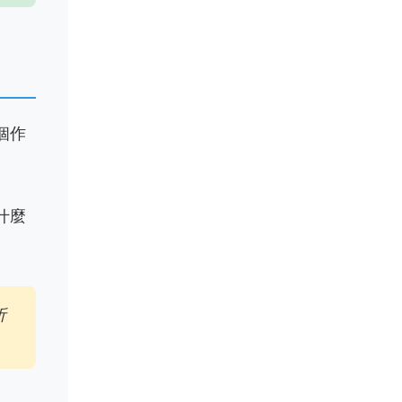
個作
什麼
析