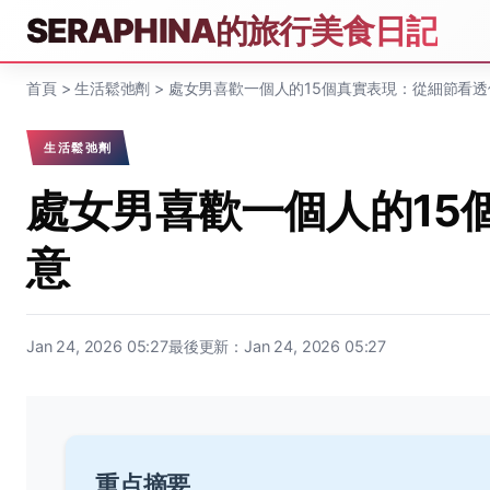
SERAPHINA的旅行美食日記
首頁
>
生活鬆弛劑
>
處女男喜歡一個人的15個真實表現：從細節看透
生活鬆弛劑
處女男喜歡一個人的15
意
Jan 24, 2026 05:27
最後更新：Jan 24, 2026 05:27
重点摘要