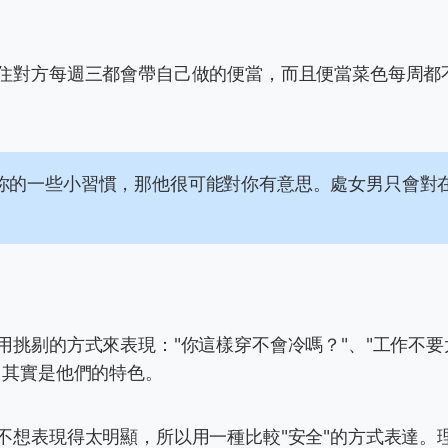
住對方每週三都會帶自己做的便當，而且便當菜色每周都
你的一些小習慣，那他很可能對你有意思。處女男只會對
挑剔的方式來表現："你這樣穿不會冷嗎？"、"工作不要
，其實是他們的特色。
不想表現得太明顯，所以用一種比較"安全"的方式表達。