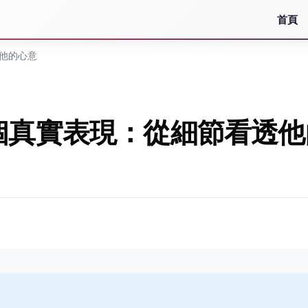
首頁
他的心意
個真實表現：從細節看透他