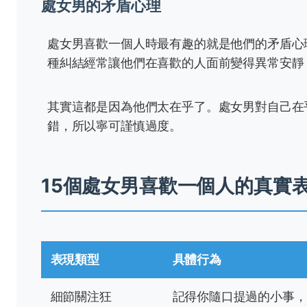
處女男的矛盾心理
處女男喜歡一個人時最有趣的就是他們的矛盾心
種糾結經常讓他們在喜歡的人面前變得異常安靜
其實這都是因為他們太在乎了。處女男對自己在
錯，所以寧可謹慎過度。
15個處女男喜歡一個人的真實
表現類型
具體行為
細節關注狂
記得你隨口提過的小事，