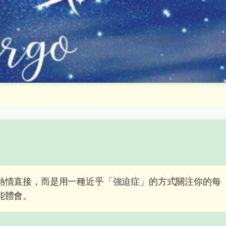
熱情直接，而是用一種近乎「強迫症」的方式關注你的每
能體會。