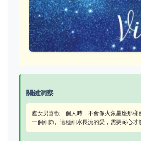
關鍵洞察
處女男喜歡一個人時，不會像火象星座那樣
一個細節。這種細水長流的愛，需要耐心才