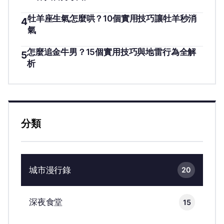
牡羊座生氣怎麼哄？10個實用技巧讓牡羊秒消
4
氣
怎麼追金牛男？15個實用技巧與地雷行為全解
5
析
分類
城市漫行錄
20
深夜食堂
15