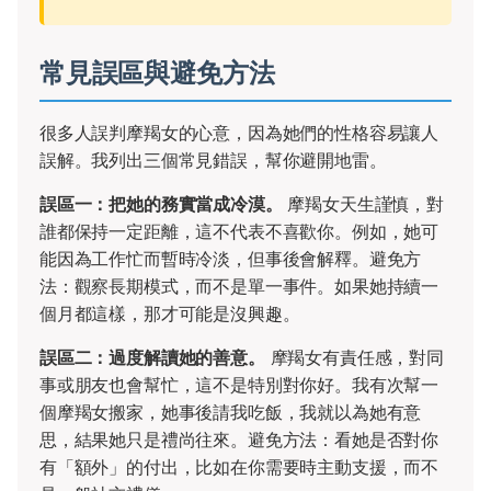
常見誤區與避免方法
很多人誤判摩羯女的心意，因為她們的性格容易讓人
誤解。我列出三個常見錯誤，幫你避開地雷。
誤區一：把她的務實當成冷漠。
摩羯女天生謹慎，對
誰都保持一定距離，這不代表不喜歡你。例如，她可
能因為工作忙而暫時冷淡，但事後會解釋。避免方
法：觀察長期模式，而不是單一事件。如果她持續一
個月都這樣，那才可能是沒興趣。
誤區二：過度解讀她的善意。
摩羯女有責任感，對同
事或朋友也會幫忙，這不是特別對你好。我有次幫一
個摩羯女搬家，她事後請我吃飯，我就以為她有意
思，結果她只是禮尚往來。避免方法：看她是否對你
有「額外」的付出，比如在你需要時主動支援，而不