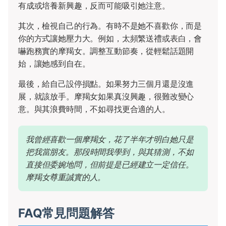
有成或培養新興趣，反而可能吸引她注意。
其次，檢視自己的行為。有時不是她不喜歡你，而是
你的方式讓她壓力大。例如，太頻繁送禮或表白，會
嚇跑務實的摩羯女。調整互動節奏，從輕鬆話題開
始，讓她感到自在。
最後，給自己設停損點。如果努力三個月還是沒進
展，就該放手。摩羯女如果真沒興趣，很難改變心
意。與其浪費時間，不如尋找更合適的人。
我曾經喜歡一個摩羯女，花了半年才明白她只是
把我當朋友。那段時間我學到，與其猜測，不如
直接但委婉地問，但前提是已經建立一定信任。
摩羯女尊重誠實的人。
FAQ常見問題解答