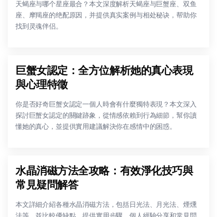
天蝎座与哪个星座最合？本文深度解析天蝎座与巨蟹座、双鱼
座、摩羯座的绝配原因，并提供真实案例与相处秘诀，帮助你
找到灵魂伴侣。
巨蟹女認定：全方位解析她的真心表現
與心理特徵
你是否好奇巨蟹女認定一個人時會有什麼獨特表現？本文深入
探討巨蟹女認定的關鍵跡象，從情感依賴到行為細節，幫你讀
懂她的真心，並提供實用建議解決你在感情中的困惑。
水晶消磁方法全攻略：有效淨化技巧與
常見疑問解答
本文詳細介紹各種水晶消磁方法，包括日光法、月光法、煙燻
法等，並比較優缺點。提供實用步驟、個人經驗分享和常見問