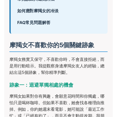
如何應對摩羯女的冷淡
FAQ常見問題解答
摩羯女不喜歡你的5個關鍵跡象
摩羯女務實又保守，不喜歡你時，不會直接拒絕，而
是用行動暗示。我從觀察身邊摩羯女友人的經驗，總
結出這5個跡象，幫你精準判斷。
跡象一：迴避單獨相處的機會
摩羯女如果對你有興趣，會願意花時間和你獨處，哪
怕只是喝杯咖啡。但如果不喜歡，她會找各種理由推
掉。例如，你約她週末看電影，她可能說「最近工作
忙」或「已經有約了」，而且不會主動提改期。我朋