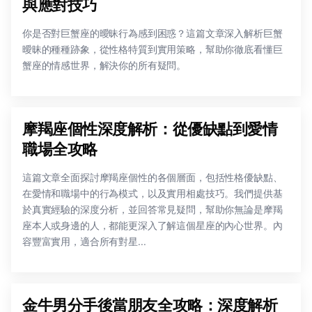
與應對技巧
你是否對巨蟹座的曖昧行為感到困惑？這篇文章深入解析巨蟹
曖昧的種種跡象，從性格特質到實用策略，幫助你徹底看懂巨
蟹座的情感世界，解決你的所有疑問。
摩羯座個性深度解析：從優缺點到愛情
職場全攻略
這篇文章全面探討摩羯座個性的各個層面，包括性格優缺點、
在愛情和職場中的行為模式，以及實用相處技巧。我們提供基
於真實經驗的深度分析，並回答常見疑問，幫助你無論是摩羯
座本人或身邊的人，都能更深入了解這個星座的內心世界。內
容豐富實用，適合所有對星...
金牛男分手後當朋友全攻略：深度解析