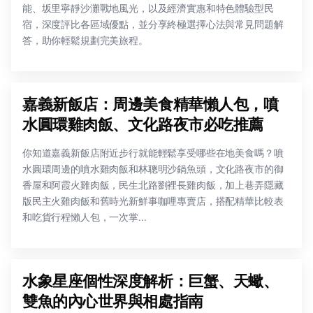
能、坂里寧靜沙灘戰地風光，以及經濟實惠和特色體驗型民
宿，深度評比各區域優點，並分享終極選擇心法與常見問題解
答，助你輕鬆規劃完美旅程。
嘉義新飯店：周邊美食精華懶人包，噴
水圓環雞肉飯、文化路夜市必吃推薦
你知道嘉義新飯店附近步行就能輕鬆享受哪些在地美食嗎？噴
水圓環周邊的噴水雞肉飯和林聰明沙鍋魚頭，文化路夜市的御
香屋和阿霞火雞肉飯，民生北路劉裡長雞肉飯，加上巷弄隱藏
版民主火雞肉飯和舊時光新鮮事咖哩專賣店，搭配精華比較表
和吃貨行程懶人包，一次掌...
水象星座個性深度解析：巨蟹、天蠍、
雙魚的內心世界與相處指南