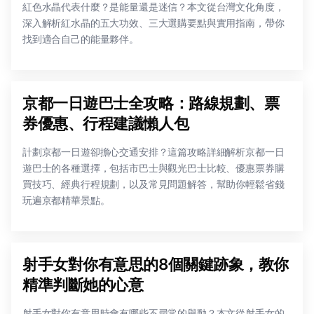
紅色水晶代表什麼？是能量還是迷信？本文從台灣文化角度，
深入解析紅水晶的五大功效、三大選購要點與實用指南，帶你
找到適合自己的能量夥伴。
京都一日遊巴士全攻略：路線規劃、票
券優惠、行程建議懶人包
計劃京都一日遊卻擔心交通安排？這篇攻略詳細解析京都一日
遊巴士的各種選擇，包括市巴士與觀光巴士比較、優惠票券購
買技巧、經典行程規劃，以及常見問題解答，幫助你輕鬆省錢
玩遍京都精華景點。
射手女對你有意思的8個關鍵跡象，教你
精準判斷她的心意
射手女對你有意思時會有哪些不尋常的舉動？本文從射手女的