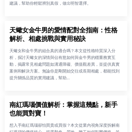
建議，幫助你輕鬆辨別真假，做出明智選擇。
天蠍女金牛男的愛情配對全指南：性格
解析、相處挑戰與實用秘訣
天蠍女和金牛男的組合真的適合嗎？本文從性格特質深入分
析，探討天蠍女的深情與佔有慾如何與金牛男的穩重務實互
動，揭露常見相處問題如溝通障礙、價值觀差異，並提供真實
案例和解決方案。無論你是剛開始交往或長期相處，都能找到
提升關係品質的實用建議，幫助...
南紅瑪瑙價值解析：掌握這幾點，新手
也能買對寶！
想入手南紅瑪瑙卻怕買貴或買假？本文從業內視角深度拆解南