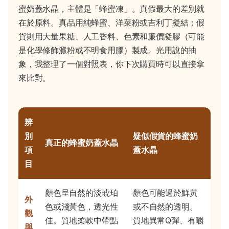
蜜奶蓋水晶，主體是「蜂蜜凍」。真假最大的差別就
在於原料。真品用純蜂蜜、洋菜粉或吉利丁凝結；假
貨則用大量果糖、人工香料、色素和廉價凝膠（可能
是化學修飾澱粉或不明食用膠）製成。光用說的抽
象，我整理了一個對照表，你下次購買時可以直接拿
來比對。
辨
別
疑似假貨的蜂蜜奶
真正的蜂蜜奶蓋水晶
項
蓋水晶
目
顏色呈自然的淡琥珀
顏色可能過於鮮黃
外
色或淺黃色，透光性
或不自然的透明。
觀
佳。質地柔軟中帶點
質地異常Q彈、有嚼
與