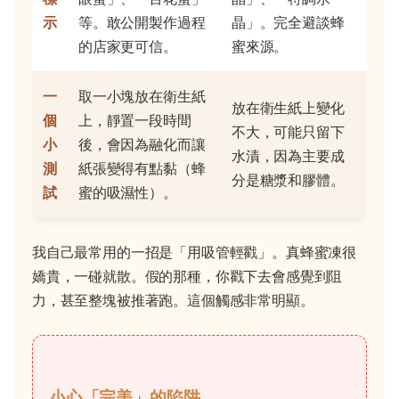
示
等。敢公開製作過程
晶」。完全避談蜂
的店家更可信。
蜜來源。
一
取一小塊放在衛生紙
放在衛生紙上變化
個
上，靜置一段時間
不大，可能只留下
小
後，會因為融化而讓
水漬，因為主要成
測
紙張變得有點黏（蜂
分是糖漿和膠體。
試
蜜的吸濕性）。
我自己最常用的一招是「用吸管輕戳」。真蜂蜜凍很
嬌貴，一碰就散。假的那種，你戳下去會感覺到阻
力，甚至整塊被推著跑。這個觸感非常明顯。
小心「完美」的陷阱