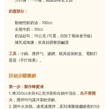
少許鹽：一小撮，能讓甜味更立體
奶蓋部分：
動物性鮮奶油：100cc
全脂牛奶：30cc
奶油起司：15公克 (可選，但加了風味會升級)
煉乳或海鹽：依喜好調整甜鹹度
工具：
小鍋、攪拌勺、濾網、模具或保鮮盒、電動打
蛋器（手打很累）。
詳細步驟圖解
第一步：製作蜂蜜凍
1. 將350cc水與4公克洋菜粉在鍋中混合，
先不要開
火
，攪拌均勻讓洋菜粉溶解。
2. 開中火加熱，邊煮邊攪拌，直到沸騰後繼續煮約1分