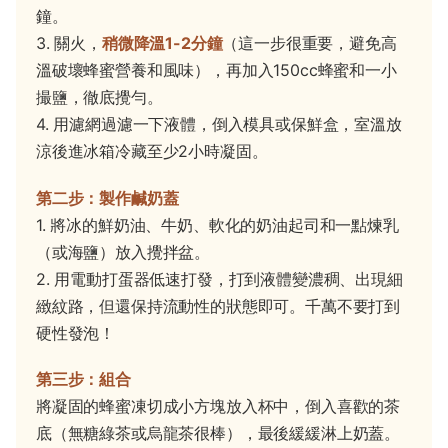
鐘。
3. 關火，
稍微降溫1-2分鐘
（這一步很重要，避免高
溫破壞蜂蜜營養和風味），再加入150cc蜂蜜和一小
撮鹽，徹底攪勻。
4. 用濾網過濾一下液體，倒入模具或保鮮盒，室溫放
涼後進冰箱冷藏至少2小時凝固。
第二步：製作鹹奶蓋
1. 將冰的鮮奶油、牛奶、軟化的奶油起司和一點煉乳
（或海鹽）放入攪拌盆。
2. 用電動打蛋器低速打發，打到液體變濃稠、出現細
緻紋路，但還保持流動性的狀態即可。千萬不要打到
硬性發泡！
第三步：組合
將凝固的蜂蜜凍切成小方塊放入杯中，倒入喜歡的茶
底（無糖綠茶或烏龍茶很棒），最後緩緩淋上奶蓋。