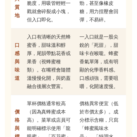
脆度，用吸管輕輕一
勁，甚至像橡皮
質
戳就會碎裂成小塊，
糖，用力捏壓會回
地
但入口即化。
彈，不易碎。
入口有清晰的天然蜂
一入口就是一股尖
口
蜜香，甜味溫和醇
銳的「死甜」，甜
感
厚，尾韻帶點花香或
味卡在喉嚨。蜂蜜
與
果香（視蜂蜜種
香氣單薄，或有明
味
類）。在嘴裡會隨體
顯的化學香料感。
道
溫慢慢化開，與奶蓋
口感頑強，需要咀
融合後層次豐富。
嚼，化開速度慢。
單杯價格通常較高
價格異常便宜（低
價
（因為真蜂蜜成本
於市價太多）。成
格
高）。菜單或店員可
分標示含糊，只寫
與
能明確標示使用「龍
「蜂蜜風味水
標
眼蜜」、「百花蜜」
晶」、「特調水