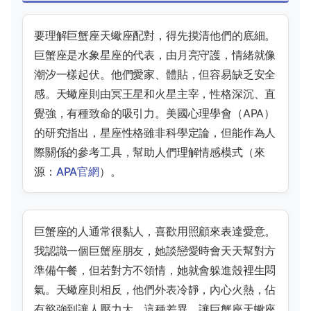
要理解巨蟹座天蠍座配對，得先摸清他們的底細。
巨蟹座是水象星座的代表，由月亮守護，情緒就像
潮汐一樣起伏。他們愛家、體貼，但容易缺乏安全
感。天蠍座則由冥王星和火星主宰，性格深沉、直
覺強，有種致命的吸引力。美國心理學會（APA）
的研究指出，星座性格雖非科學定論，但能作為人
際關係的參考工具，幫助人們理解情感模式（來
源：
APA官網
）。
巨蟹座的人通常很黏人，喜歡用照顧來表達愛意。
我認識一個巨蟹座朋友，她談戀愛時會天天幫對方
準備午餐，但若對方不領情，她就會躲進殼裡生悶
氣。天蠍座則相反，他們外表冷靜，內心火熱，佔
有慾強到讓人壓力大。這種差異，讓巨蟹座天蠍座