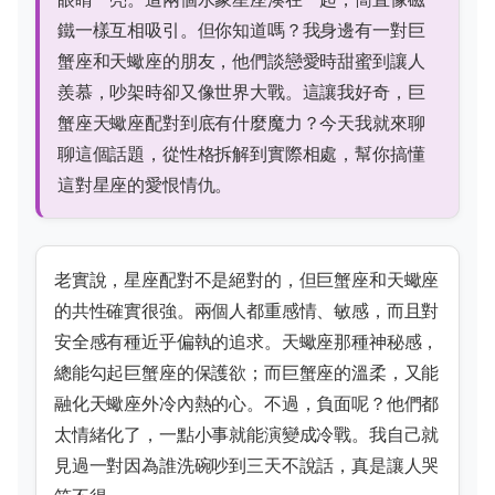
鐵一樣互相吸引。但你知道嗎？我身邊有一對巨
蟹座和天蠍座的朋友，他們談戀愛時甜蜜到讓人
羨慕，吵架時卻又像世界大戰。這讓我好奇，巨
蟹座天蠍座配對到底有什麼魔力？今天我就來聊
聊這個話題，從性格拆解到實際相處，幫你搞懂
這對星座的愛恨情仇。
老實說，星座配對不是絕對的，但巨蟹座和天蠍座
的共性確實很強。兩個人都重感情、敏感，而且對
安全感有種近乎偏執的追求。天蠍座那種神秘感，
總能勾起巨蟹座的保護欲；而巨蟹座的溫柔，又能
融化天蠍座外冷內熱的心。不過，負面呢？他們都
太情緒化了，一點小事就能演變成冷戰。我自己就
見過一對因為誰洗碗吵到三天不說話，真是讓人哭