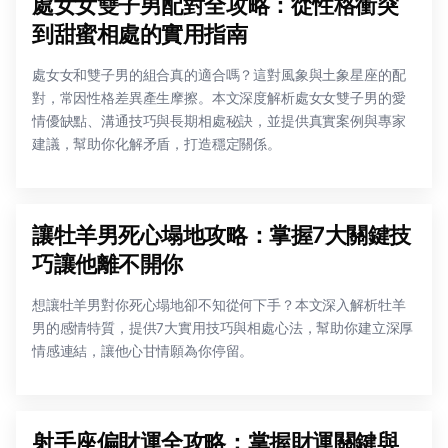
處女女雙子男配對全攻略：從性格衝突
到甜蜜相處的實用指南
處女女和雙子男的組合真的適合嗎？這對風象與土象星座的配
對，常因性格差異產生摩擦。本文深度解析處女女雙子男的愛
情優缺點、溝通技巧與長期相處秘訣，並提供真實案例與專家
建議，幫助你化解矛盾，打造穩定關係。
讓牡羊男死心塌地攻略：掌握7大關鍵技
巧讓他離不開你
想讓牡羊男對你死心塌地卻不知從何下手？本文深入解析牡羊
男的感情特質，提供7大實用技巧與相處心法，幫助你建立深厚
情感連結，讓他心甘情願為你停留。
射手座偏財運全攻略：掌握財運關鍵與