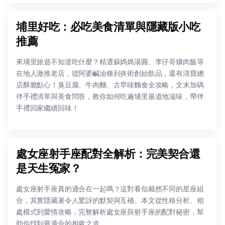
埔里好吃：必吃美食清單與隱藏版小吃
推薦
來埔里旅遊不知道吃什麼？精選蘇媽媽湯圓、李仔哥爌肉飯等
在地人激推老店，從阿婆鹹油條到炎術創始飲品，還有清寶總
店酥脆點心！臭豆腐、牛肉麵、古早味麵食全攻略，文末加碼
伴手禮清單與美食問答，教你如何吃遍埔里最道地滋味，帶伴
手禮回家繼續回味！
處女座射手座配對全解析：完美契合還
是天生冤家？
處女座射手座真的適合在一起嗎？這對看似截然不同的星座組
合，其實隱藏著令人驚訝的默契與互補。本文從性格分析、相
處模式到愛情攻略，完整解析處女座與射手座的配對秘密，幫
助你找到最適合的相處之道。