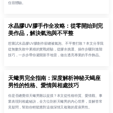
住宿體驗。
水晶膠UV膠手作全攻略：從零開始到完
美作品，解決氣泡與不平整
想嘗試水晶膠UV膠創作卻總被氣泡、不平整打敗？本文分享我
從無數失敗中累積的實戰經驗，從膠水挑選、操作步驟到進階
技巧，一步步帶你避開新手地雷，做出透亮專業的手作飾品。
天蠍男完全指南：深度解析神秘天蝎座
男性的性格、愛情與相處技巧
你是否總覺得天蠍男難以捉摸？本文從性格特質、愛情觀、事
業表現到相處秘訣，全方位剖析天蠍男的內心世界，並解答常
見疑問，幫助你輕鬆應對這個深情又複雜的星座男性。