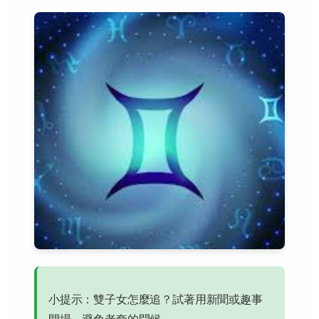
小提示：雙子女怎麼追？試著用新聞或趣事
開場，避免老套的問候。