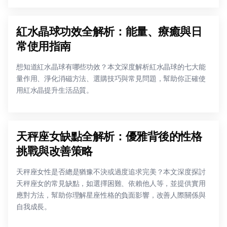
紅水晶球功效全解析：能量、療癒與日
常使用指南
想知道紅水晶球有哪些功效？本文深度解析紅水晶球的七大能
量作用、淨化消磁方法、選購技巧與常見問題，幫助你正確使
用紅水晶提升生活品質。
天秤座女缺點全解析：優雅背後的性格
挑戰與改善策略
天秤座女性是否總是猶豫不決或過度追求完美？本文深度探討
天秤座女的常見缺點，如選擇困難、依賴他人等，並提供實用
應對方法，幫助你理解星座性格的負面影響，改善人際關係與
自我成長。