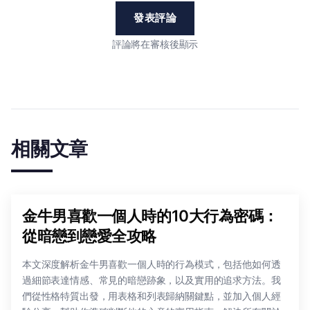
發表評論
評論將在審核後顯示
相關文章
金牛男喜歡一個人時的10大行為密碼：
從暗戀到戀愛全攻略
本文深度解析金牛男喜歡一個人時的行為模式，包括他如何透
過細節表達情感、常見的暗戀跡象，以及實用的追求方法。我
們從性格特質出發，用表格和列表歸納關鍵點，並加入個人經