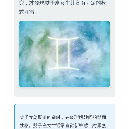
究，才發現雙子座女生其實有固定的模
式可循。
雙子女怎麼追的關鍵，在於理解她們的雙面
性格。雙子座女生通常喜歡新鮮感，討厭無