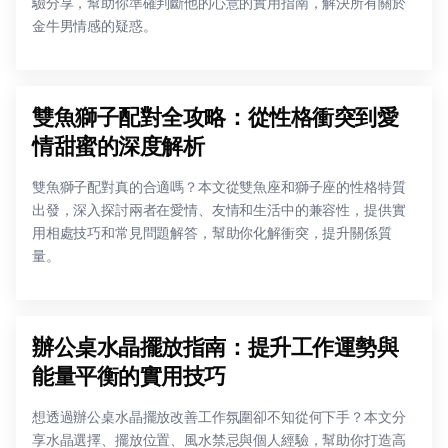
驗分享，幫助你準確判斷他的心意的實用指南，解決所有關於
金牛男情感的疑惑。
雙魚獅子配對全攻略：從性格衝突到愛
情甜蜜的深度解析
雙魚獅子配對真的合適嗎？本文從雙魚座和獅子座的性格特質
出發，深入探討兩者在愛情、友情和生活中的兼容性，提供實
用相處技巧和常見問題解答，幫助你化解衝突，提升關係質
量。
辦公桌水晶擺放指南：提升工作運勢與
能量平衡的實用技巧
想透過辦公桌水晶擺放改善工作氛圍卻不知從何下手？本文分
享水晶選擇、擺放位置、風水禁忌與個人經驗，幫助你打造高