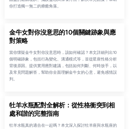
你打造獨一無二的療癒角落。
金牛女對你沒意思的10個關鍵跡象與應
對策略
當你懷疑金牛女對你沒意思時，該如何確認？本文詳細列出10
個明確跡象，包括行為變化、溝通模式等，並從星座性格分析
背後原因。提供實用應對建議，包括如何判斷、何時放手，以
及常見問題解答，幫助你全面理解金牛女的心意，避免感情誤
判。
牡羊水瓶配對全解析：從性格衝突到相
處和諧的完整指南
牡羊水瓶真的適合在一起嗎？本文深入探討牡羊座與水瓶座的