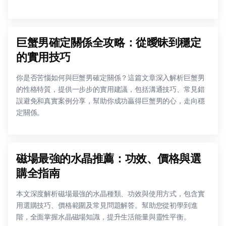
巨蟹男確定關係全攻略：從曖昧到穩定
的實用技巧
你是否苦惱如何與巨蟹男確定關係？這篇文章深入解析巨蟹男
的性格特質，提供一步步的實用建議，包括溝通技巧、常見錯
誤避免和真實案例分享，幫助你成功贏得巨蟹男的心，走向穩
定關係。
磁場最強的水晶推薦：功效、價格與選
購全指南
本文深度解析磁場最強的水晶種類、功效與使用方式，包含實
用選購技巧、價格範圍及常見問題解答。幫助您從初學到進
階，全面掌握水晶磁場知識，提升生活能量與靈性平衡。