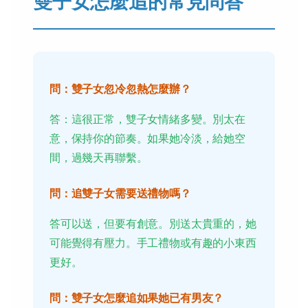
雙子女怎麼追的常見問答
問：雙子女忽冷忽熱怎麼辦？
答：這很正常，雙子女情緒多變。別太在
意，保持你的節奏。如果她冷淡，給她空
間，過幾天再聯繫。
問：追雙子女需要送禮物嗎？
答可以送，但要有創意。別送太貴重的，她
可能覺得有壓力。手工禮物或有趣的小東西
更好。
問：雙子女怎麼追如果她已有男友？