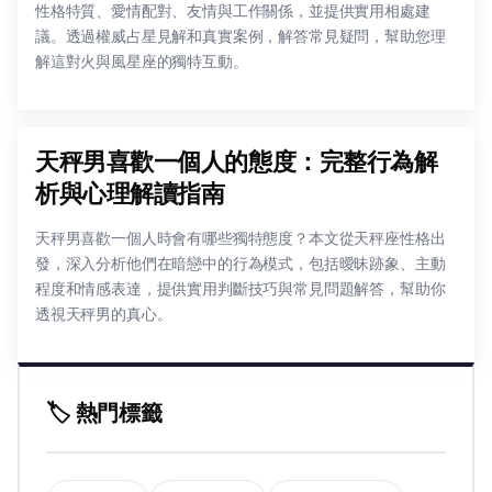
性格特質、愛情配對、友情與工作關係，並提供實用相處建
議。透過權威占星見解和真實案例，解答常見疑問，幫助您理
解這對火與風星座的獨特互動。
天秤男喜歡一個人的態度：完整行為解
析與心理解讀指南
天秤男喜歡一個人時會有哪些獨特態度？本文從天秤座性格出
發，深入分析他們在暗戀中的行為模式，包括曖昧跡象、主動
程度和情感表達，提供實用判斷技巧與常見問題解答，幫助你
透視天秤男的真心。
🏷️ 熱門標籤