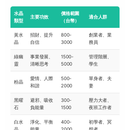
水晶
價格範圍
主要功效
適合人群
類型
（台幣）
黃水
招財、提升
800-
創業者、業
晶
自信
3000
務員
綠幽
事業發展、
1500-
管理階層、
靈
清晰思考
5000
學生
愛情、人際
500-
單身者、夫
粉晶
和諧
2000
妻
黑曜
避邪、吸收
300-
壓力大者、
石
負能量
1500
夜班工作者
白水
淨化、平衡
400-
初學者、冥
晶
能量
2000
想者