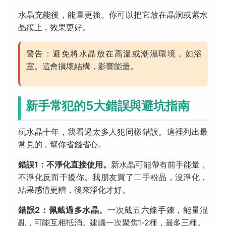
水晶充能後，能量更強。你可以把它放在晶洞或紫水
晶簇上，效果更好。
警告：避免將水晶放在高溫或潮濕環境，如浴
室。這會損壞結構，影響能量。
新手常犯的5大錯誤與避坑指南
玩水晶十年，我看過太多人犯同樣錯誤。這裡列出最
常見的，幫你省錢省心。
錯誤1：不淨化直接使用。
新水晶可能帶有前手能量，
不淨化反而干擾你。我朋友買了二手粉晶，沒淨化，
結果感情更糟，後來淨化才好。
錯誤2：佩戴過多水晶。
一次戴五六條手鍊，能量混
亂，可能互相抵消。建議一次聚焦1-2種，最多三種。