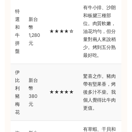
有牛小排、沙朗
特
和板腱三種部
選
新台
位。肉質軟嫩，
和
幣
★★★★☆
油花均勻，但分
牛
1,280
量對兩人來說稍
拼
元
少。烤到五分熟
盤
最好吃。
伊
驚喜之作。豬肉
比
新台
帶有堅果香，烤
利
幣
★★★★★
後多汁不柴。我
豬
380
個人覺得比牛肉
梅
元
更值。
花
有草蝦、干貝和