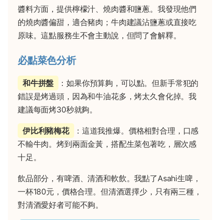
醬料方面，提供檸檬汁、燒肉醬和鹽蔥。我發現他們
的燒肉醬偏甜，適合豬肉；牛肉建議沾鹽蔥或直接吃
原味。這點服務生不會主動說，但問了會解釋。
必點菜色分析
和牛拼盤
：如果你預算夠，可以點。但新手常犯的
錯誤是烤過頭，因為和牛油花多，烤太久會化掉。我
建議每面烤30秒就夠。
伊比利豬梅花
：這道我推爆。價格相對合理，口感
不輸牛肉。烤到兩面金黃，搭配生菜包著吃，層次感
十足。
飲品部分，有啤酒、清酒和軟飲。我點了Asahi生啤，
一杯180元，價格合理。但清酒選擇少，只有兩三種，
對清酒愛好者可能不夠。