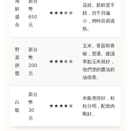
海
新台
花枝。新鮮度不
鮮
幣
★★★☆☆
錯，但干貝偏
盛
650
小，烤時容易過
合
元
熟。
玉米、香菇和青
野
新台
椒，普通。建議
菜
幣
★★★☆☆
單點玉米就好，
拼
200
他們塗的醬油奶
盤
元
油很香。
新台
米飯煮得好，粒
白
幣
★★★★☆
粒分明，配燒肉
飯
30
剛好。
元