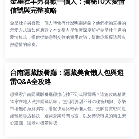
金星牡羊男喜歡一個人：揭秘10大愛情
信號與完整攻略
金星牡羊男喜歡一個人時會有什麼明顯跡象？他們衝動直接的
示愛方式該如何應對？本文從占星角度深度解析金星牡羊男的
愛情模式，提供從暗戀到交往的實用建議，幫助你掌握這段火
熱戀情的節奏。
台南隱藏版餐廳：隱藏美食懶人包與避
雷Q&A全攻略
想探索台南隱藏版餐廳卻擔心找不到或踩雷嗎？這篇攻略精選
10家在地人激推隱藏店家，包括阿婆甜不辣の秘密麵攤、永樂
市場無名海鮮粥等，搭配快速比較表懶人包。更解答實戰問題
如輕鬆尋店秘訣、避開營業時間地雷，以及傳統環境的衛生安
心建議，讓老司機帶你聰...