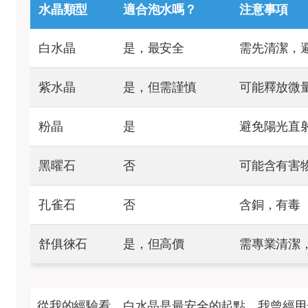
水晶類型
適合泡水嗎？
注意事項
白水晶
是，最安全
需先清潔，
紫水晶
是，但需謹慎
可能釋放微
粉晶
是
避免陽光直
黑曜石
否
可能含有害
孔雀石
否
含銅，有毒
舒俱徠石
是，但高價
需專業清潔
從我的經驗看，白水晶是最安全的起點。我曾經用