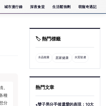
城市漫行錄
深夜食堂
生活鬆弛劑
萌寵奇遇記
🏷️ 熱門標籤
水晶能量
水質疑慮
居家健康
熱門文章
情。
各種
想分
雙子男分手後還愛的表現：10大
1