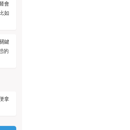
醫會
比如
關鍵
想的
便拿