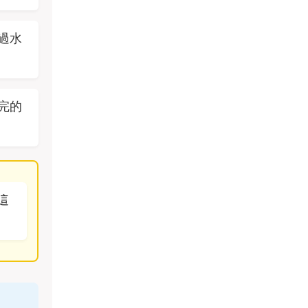
過水
。
完的
這