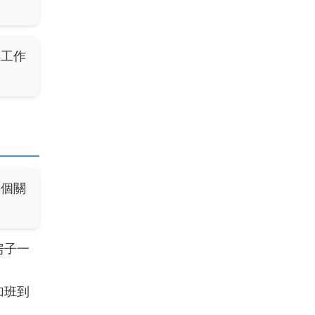
在工作
幾個關
房子一
加班到