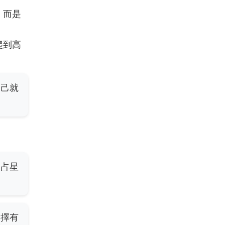
，而是
爬到高
自己就
國占星
選擇有