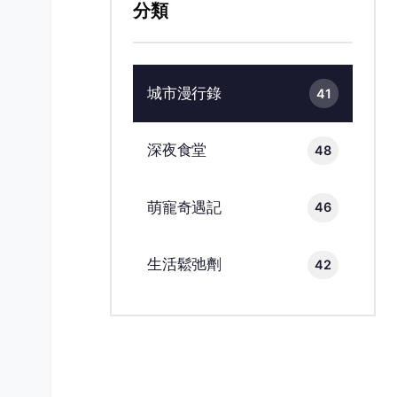
分類
城市漫行錄
41
深夜食堂
48
萌寵奇遇記
46
生活鬆弛劑
42