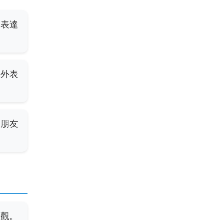
動表達
非外表
的朋友
悲觀。