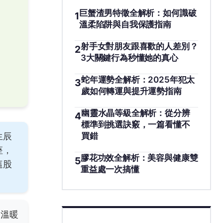
巨蟹渣男特徵全解析：如何識破
1
溫柔陷阱與自我保護指南
射手女對朋友跟喜歡的人差別？
2
3大關鍵行為秒懂她的真心
蛇年運勢全解析：2025年犯太
3
歲如何轉運與提升運勢指南
幽靈水晶等級全解析：從分辨
4
標準到挑選訣竅，一篇看懂不
買錯
生辰
座，
膠花功效全解析：美容與健康雙
5
這股
重益處一次搞懂
挺溫暖