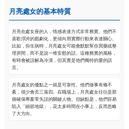
月亮處女的基本特質
月亮在處女座的人，情感表達方式非常務實。他們不
喜歡浮誇的戲劇化，更傾向用實際行動來表達關心。
比如，你生病時，月亮處女可能會默默幫你買藥或整
理房間，而不是說一堆安慰的話。這種務實的風格，
有時會被誤解為冷漠，但其實是他們獨特的愛的語
言。
月亮處女的優點之一就是可靠性。他們做事有條不
紊，很少會丟三落四。在職場上，月亮處女往往是那
個確保專案零失誤的關鍵人物。但缺點是，他們容易
陷入「細節地獄」，花太多時間在小事上，反而忽略
了大方向。