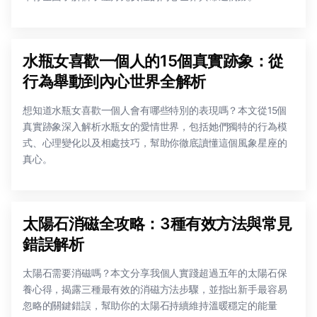
水瓶女喜歡一個人的15個真實跡象：從
行為舉動到內心世界全解析
想知道水瓶女喜歡一個人會有哪些特別的表現嗎？本文從15個
真實跡象深入解析水瓶女的愛情世界，包括她們獨特的行為模
式、心理變化以及相處技巧，幫助你徹底讀懂這個風象星座的
真心。
太陽石消磁全攻略：3種有效方法與常見
錯誤解析
太陽石需要消磁嗎？本文分享我個人實踐超過五年的太陽石保
養心得，揭露三種最有效的消磁方法步驟，並指出新手最容易
忽略的關鍵錯誤，幫助你的太陽石持續維持溫暖穩定的能量