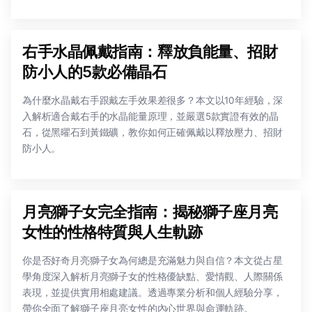
右手水晶佩戴指南：釋放負能量、招財
防小人的5款必備晶石
為什麼水晶戴右手跟戴左手效果差很多？本文以10年經驗，深
入解析適合戴右手的水晶能量原理，並嚴選5款實證有效的晶
石，從黑曜石到黃鐵礦，教你如何正確佩戴以釋放壓力、招財
防小人。
月亮獅子女完全指南：揭秘獅子座月亮
女性的性格特質與人生軌跡
你是否好奇月亮獅子女為何總是充滿魅力與自信？本文從占星
學角度深入解析月亮獅子女的性格優缺點、愛情觀、人際關係
表現，並提供實用相處建議。透過專業分析和個人經驗分享，
帶你全面了解獅子座月亮女性的內心世界與命運軌跡。