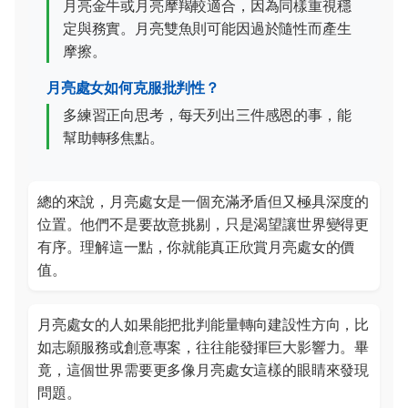
月亮金牛或月亮摩羯較適合，因為同樣重視穩
定與務實。月亮雙魚則可能因過於隨性而產生
摩擦。
月亮處女如何克服批判性？
多練習正向思考，每天列出三件感恩的事，能
幫助轉移焦點。
總的來說，月亮處女是一個充滿矛盾但又極具深度的
位置。他們不是要故意挑剔，只是渴望讓世界變得更
有序。理解這一點，你就能真正欣賞月亮處女的價
值。
月亮處女的人如果能把批判能量轉向建設性方向，比
如志願服務或創意專案，往往能發揮巨大影響力。畢
竟，這個世界需要更多像月亮處女這樣的眼睛來發現
問題。