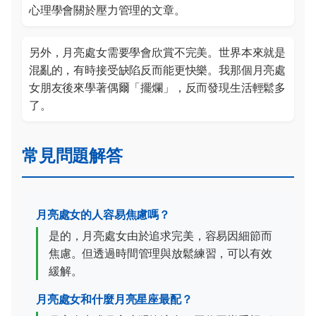
心理學會
關於壓力管理的文章。
另外，月亮處女需要學會欣賞不完美。世界本來就是
混亂的，有時接受缺陷反而能更快樂。我那個月亮處
女朋友後來學著偶爾「擺爛」，反而發現生活輕鬆多
了。
常見問題解答
月亮處女的人容易焦慮嗎？
是的，月亮處女由於追求完美，容易因細節而
焦慮。但透過時間管理與放鬆練習，可以有效
緩解。
月亮處女和什麼月亮星座最配？