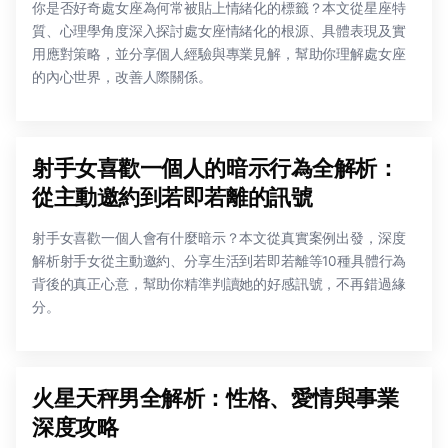
你是否好奇處女座為何常被貼上情緒化的標籤？本文從星座特
質、心理學角度深入探討處女座情緒化的根源、具體表現及實
用應對策略，並分享個人經驗與專業見解，幫助你理解處女座
的內心世界，改善人際關係。
射手女喜歡一個人的暗示行為全解析：
從主動邀約到若即若離的訊號
射手女喜歡一個人會有什麼暗示？本文從真實案例出發，深度
解析射手女從主動邀約、分享生活到若即若離等10種具體行為
背後的真正心意，幫助你精準判讀她的好感訊號，不再錯過緣
分。
火星天秤男全解析：性格、愛情與事業
深度攻略