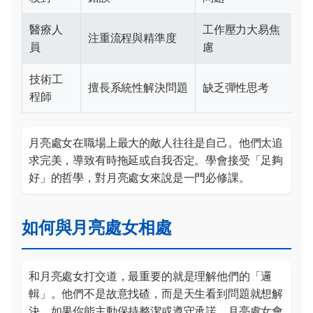
醫療人
工作壓力大易焦
注重流程與精準度
員
慮
技術工
擅長系統性解決問題
缺乏彈性思考
程師
月亮處女在職場上最大的敵人往往是自己。他們太追
求完美，導致有時拖延或自我否定。學會接受「足夠
好」的哲學，對月亮處女來說是一門必修課。
如何與月亮處女相處
和月亮處女打交道，最重要的就是理解他們的「邏
輯」。他們不是故意找碴，而是天生看到問題就想解
決。如果你能主動保持整潔或遵守承諾，月亮處女會