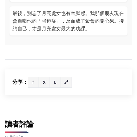
最後，別忘了月亮處女也有幽默感。我那個朋友現在
會自嘲他的「強迫症」，反而成了聚會的開心果。接
納自己，才是月亮處女最大的功課。
分享：
f
X
L
🔗
讀者評論