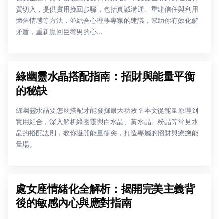
質切入，提供實用挽回步驟，包括真誠溝通、重建信任與利用
懷舊情感等方法，並結合心理學專家的建議，幫助你有效化解
矛盾，重新贏回巨蟹男的心...
綠幽靈水晶搭配指南：招財與能量平衡
的秘訣
綠幽靈水晶要怎麼搭配才能發揮最大功效？本文從能量原理到
實用組合，深入解析綠幽靈與白水晶、黃水晶、粉晶等常見水
晶的搭配法則，教你避開能量衝突，打造專屬的招財與療癒能
量場。
處女座情緒化全解析：揭開完美主義背
後的敏感內心與應對指南