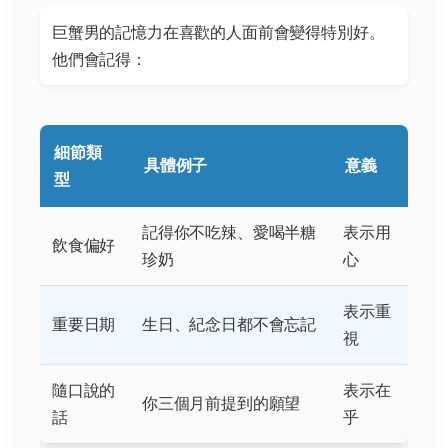
巨蟹男的記憶力在喜歡的人面前會變得特別好。
他們會記得：
細節類
具體例子
意義
型
記得你不吃辣、愛喝半糖
表示用
飲食偏好
珍奶
心
表示重
重要日期
生日、紀念日都不會忘記
視
隨口說的
表示在
你三個月前提到的願望
話
乎