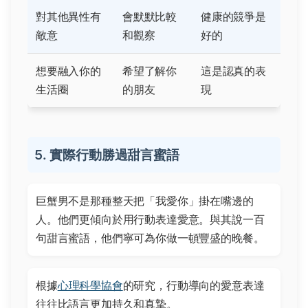
對其他異性有
會默默比較
健康的競爭是
敵意
和觀察
好的
想要融入你的
希望了解你
這是認真的表
生活圈
的朋友
現
5. 實際行動勝過甜言蜜語
巨蟹男不是那種整天把「我愛你」掛在嘴邊的
人。他們更傾向於用行動表達愛意。與其說一百
句甜言蜜語，他們寧可為你做一頓豐盛的晚餐。
根據
心理科學協會
的研究，行動導向的愛意表達
往往比語言更加持久和真摯。