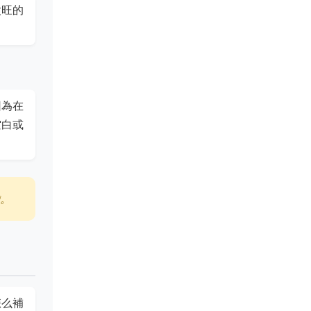
太旺的
因為在
空白或
擔。
怎么補