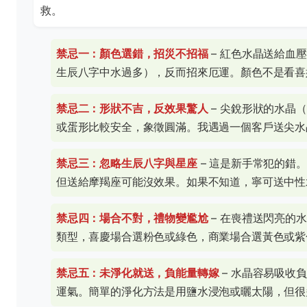
救。
禁忌一：顏色選錯，招災不招福
– 紅色水晶送給血
生辰八字中水過多），反而招來厄運。顏色不是看喜
禁忌二：形狀不吉，反效果驚人
– 尖銳形狀的水晶
或蛋形比較安全，象徵圓滿。我遇過一個客戶送尖水
禁忌三：忽略生辰八字與星座
– 這是新手常犯的錯
但送給摩羯座可能沒效果。如果不知道，寧可送中性
禁忌四：場合不對，禮物變尷尬
– 在喪禮送閃亮的
類型，喜慶場合選粉色或綠色，商業場合選黃色或紫
禁忌五：未淨化就送，負能量轉嫁
– 水晶容易吸收
運氣。簡單的淨化方法是用鹽水浸泡或曬太陽，但很