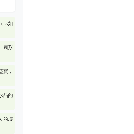
（比如
。圓形
藍寶，
水晶的
人的壞