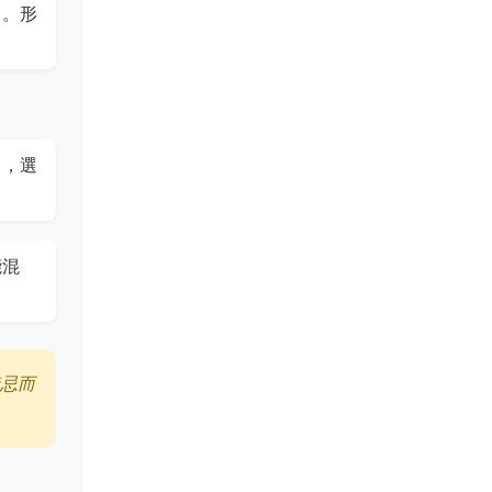
）。形
），選
能混
禁忌而