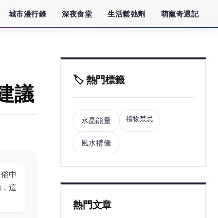
城市漫行錄
深夜食堂
生活鬆弛劑
萌寵奇遇記
🏷️ 熱門標籤
建議
禮物禁忌
水晶能量
風水禮儀
民俗中
物，這
熱門文章