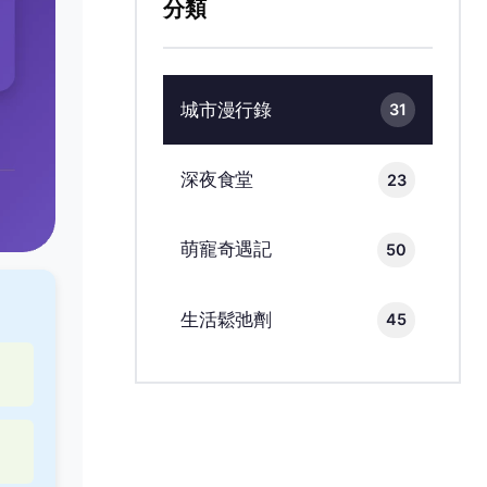
分類
城市漫行錄
31
深夜食堂
23
萌寵奇遇記
50
生活鬆弛劑
45