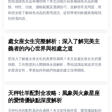
想知道綠色水晶有哪些嗎？本文詳細介紹各種綠色水晶的種
類、特性、功效、價格範圍及選購技巧，並解答常見問題，幫
助您全面了解綠色水晶的實用資訊，從初學者到收藏家都能找
到所需內容。
處女座女生完整解析：深入了解完美主
義者的內心世界與相處之道
想深入了解處女座女生的真實性格嗎？本文從處女座女生的愛
情觀、工作態度到人際關係全面解析，帶你認識這個追求完美
的星座女性，學會如何與她們相處並建立深厚關係。
天秤牡羊配對全攻略：風象與火象星座
的愛情優缺點深度解析
天秤牡羊的配對真的合適嗎？本文從性格特質、愛情優缺點到