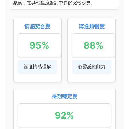
默契，在其他星座配對中真的比較少見。
情感契合度
溝通順暢度
95%
88%
深度情感理解
心靈感應能力
長期穩定度
92%