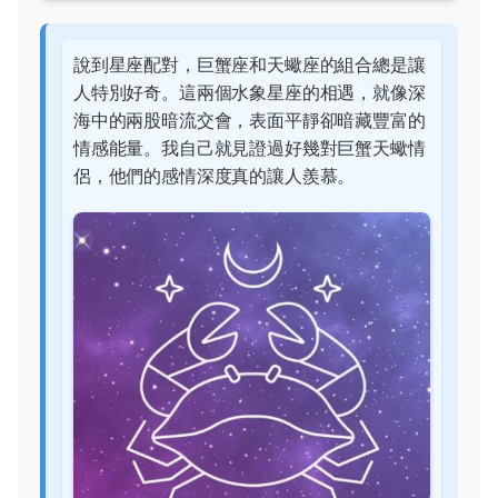
說到星座配對，巨蟹座和天蠍座的組合總是讓
人特別好奇。這兩個水象星座的相遇，就像深
海中的兩股暗流交會，表面平靜卻暗藏豐富的
情感能量。我自己就見證過好幾對巨蟹天蠍情
侶，他們的感情深度真的讓人羨慕。