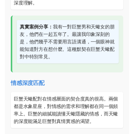
深度理解。
真實案例分享：
我有一對巨蟹男和天蠍女的朋
友，他們在一起五年了。最讓我印象深刻的
是，他們幾乎不需要用言語溝通，一個眼神就
能知道對方在想什麼。這種默契在巨蟹天蠍配
對中特別常見。
情感深度匹配
巨蟹天蠍配對在情感層面的契合度真的很高。兩個
都是水象星座，對情感的需求和理解都在同一個頻
率上。巨蟹的細膩能讀懂天蠍隱藏的情感，而天蠍
的深度能滿足巨蟹對真情實感的渴望。