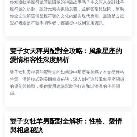
你知道牡羊座符號背後隱藏的神話故事嗎？本文深入探討牡羊
座符號的起源、設計元素與象徵意義，並解答常見疑問，幫助
你全面理解這個星座符號的文化內涵與現代應用。無論是占星
愛好者還是符號學初學者，都能從中找到實用資訊。
雙子女天秤男配對全攻略：風象星座的
愛情相容性深度解析
雙子女和天秤男的配對真的如傳說中那麼完美嗎？本文從性格
特質、溝通模式到長期相處秘訣，深入剖析這段風象星座關係
的優勢與挑戰，提供實用建議幫助你打造和諧浪漫的伴侶關
係。
雙子女牡羊男配對全解析：性格、愛情
與相處秘訣