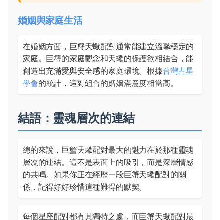
婚姻與家庭生活
在婚姻方面，巨蟹天蠍配對通常能建立溫馨穩定的
家庭。巨蟹的家庭觀念和天蠍的保護欲相結合，能
創造出充滿愛與安全感的家庭環境。根據
台灣占星
學會
的統計，這對組合的婚姻滿意度相當高。
結語：靈魂層次的連結
總的來說，巨蟹天蠍配對最大的魅力在於那種靈魂
層次的連結。這不是表面上的吸引，而是深層情感
的共鳴。如果你正在經歷一段巨蟹天蠍配對的關
係，記得好好珍惜這種難得的默契。
每個星座配對都有其獨特之處，而巨蟹天蠍配對最