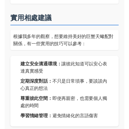
實用相處建議
根據我多年的觀察，想要維持美好的巨蟹天蠍配對
關係，有一些實用的技巧可以參考：
建立安全溝通環境：
讓彼此知道可以安心表
達真實感受
定期深度對話：
不只是日常瑣事，要談談內
心真正的想法
尊重彼此空間：
即使再親密，也需要個人獨
處的時間
學習情緒管理：
避免情緒化的言語傷害