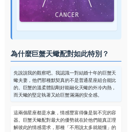
為什麼巨蟹天蠍配對如此特別？
先說說我的觀察吧。我認識一對結婚十年的巨蟹天
蠍夫妻，他們那種默契真的不是普通星座組合能比
的。巨蟹的溫柔體貼剛好能融化天蠍的外冷內熱，
而天蠍的堅定執著又給巨蟹滿滿的安全感。
這兩個星座都是水象，情感豐富得像是裝不完的容
器。巨蟹天蠍配對最大的優勢就在於他們能真正理
解彼此的情感需求，那種「不用說太多就能懂」的