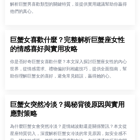
解析巨蟹男喜歡類型的關鍵特質，並提供實用建議幫助你贏得
他們的真心。
巨蟹女喜歡什麼？完整解析巨蟹座女性
的情感喜好與實用攻略
你是否好奇巨蟹女喜歡什麼？本文深入探討巨蟹座女性的內心
世界，從情感需求、禮物偏好到相處技巧，提供全面指南，幫
助你理解巨蟹女的喜好，避免常見錯誤，贏得她的心。
巨蟹女突然冷淡？揭秘背後原因與實用
應對策略
為什麼巨蟹女會突然冷淡？是情緒波動還是關係警訊？本文從
星座特質切入，深度解析巨蟹女冷淡的常見原因，如安全感不