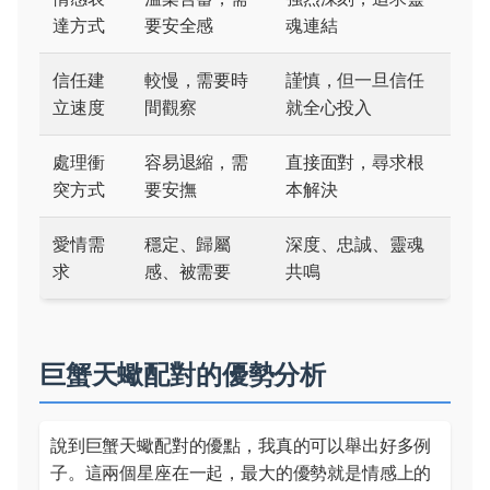
達方式
要安全感
魂連結
信任建
較慢，需要時
謹慎，但一旦信任
立速度
間觀察
就全心投入
處理衝
容易退縮，需
直接面對，尋求根
突方式
要安撫
本解決
愛情需
穩定、歸屬
深度、忠誠、靈魂
求
感、被需要
共鳴
巨蟹天蠍配對的優勢分析
說到巨蟹天蠍配對的優點，我真的可以舉出好多例
子。這兩個星座在一起，最大的優勢就是情感上的