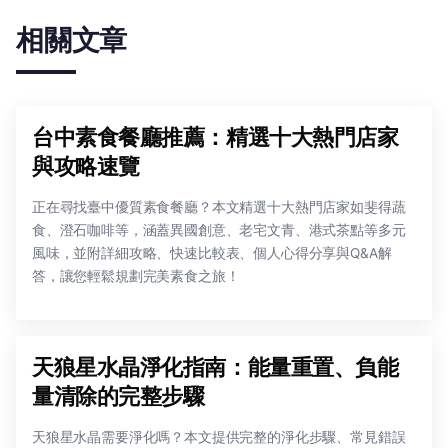
相關文章
台中素食餐廳推薦：精選十大熱門店家
與攻略速覽
正在尋找臺中優質素食餐廳？本文精選十大熱門店家如斐得蔬
食、澄石咖啡等，涵蓋異國創意、老宅文青、港式茶點等多元
風味，並附詳細攻略、快速比較表、個人心得分享與Q&A解
答，讓您輕鬆規劃完美素食之旅！
天狼星水晶淨化指南：能量重置、負能
量清除的完整步驟
天狼星水晶需要淨化嗎？本文提供完整的淨化步驟、常見錯誤