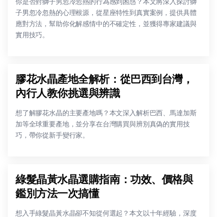
你是否對獅子男忽冷忽熱的行為感到困惑？本文將深入探討獅
子男忽冷忽熱的心理根源，從星座特性到真實案例，提供具體
應對方法，幫助你化解感情中的不確定性，並獲得專家建議與
實用技巧。
膠花水晶產地全解析：從巴西到台灣，
內行人教你挑選與辨識
想了解膠花水晶的主要產地嗎？本文深入解析巴西、馬達加斯
加等全球重要產地，並分享在台灣購買與辨別真偽的實用技
巧，帶你從新手變行家。
綠髮晶黃水晶選購指南：功效、價格與
鑑別方法一次搞懂
想入手綠髮晶黃水晶卻不知從何選起？本文以十年經驗，深度