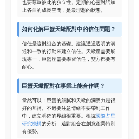
也要尊重彼此的独立性。定期的心靈對話加
上各自的成長空間，是最理想的狀態。
如何化解巨蟹天蠍配對中的信任問題？
信任是這對組合的基礎。建議透過透明的溝
通和一致的行動來建立信任。天蠍座需要展
現專一，巨蟹座需要學習信任，雙方都要有
耐心。
巨蟹天蠍配對在事業上能合作嗎？
當然可以！巨蟹的細膩和天蠍的洞察力是很
好的互補。不過要注意情緒不要帶到工作
中，建立明確的界線很重要。根據
國際占星
研究機構
的分析，這對組合在創意產業特別
有優勢。