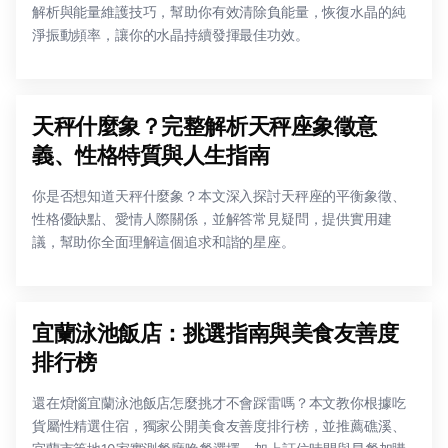
解析與能量維護技巧，幫助你有效清除負能量，恢復水晶的純
淨振動頻率，讓你的水晶持續發揮最佳功效。
天秤什麼象？完整解析天秤座象徵意
義、性格特質與人生指南
你是否想知道天秤什麼象？本文深入探討天秤座的平衡象徵、
性格優缺點、愛情人際關係，並解答常見疑問，提供實用建
議，幫助你全面理解這個追求和諧的星座。
宜蘭泳池飯店：挑選指南與美食友善度
排行榜
還在煩惱宜蘭泳池飯店怎麼挑才不會踩雷嗎？本文教你根據吃
貨屬性精選住宿，獨家公開美食友善度排行榜，並推薦礁溪、