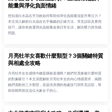
能量與淨化負面情緒
想知道白水晶右手功效如何幫助你淨化負能量並提升專注力？
本文深入解析白水晶在右手佩戴的正確方法、常見誤區及實用
技巧，讓你有效運用水晶能量改善日常生活，解決壓力與失眠
問題。
月亮牡羊女喜歡什麼類型？3個關鍵特質
與相處全攻略
月亮牡羊女在感情中總是橫衝直撞嗎？她們究竟會被什麼特質
的對象吸引？本文深度解析月亮牡羊女的內心情感需求，揭開
她們喜歡的三大類型，並提供具體的相處技巧與常見誤區，幫
助你精準抓住這位火象女子的心。