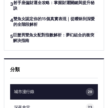
射手座偏財運全攻略：掌握財運關鍵與提升秘
3
訣
雙魚女認定你的15個真實表現｜從曖昧到深愛
4
的全階段解析
巨蟹男雙魚女配對指數解析：夢幻組合的衝突
5
解決指南
分類
城市漫行錄
29
深夜食堂
23