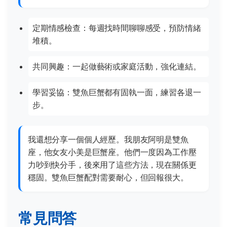
定期情感檢查：每週找時間聊聊感受，預防情緒
堆積。
共同興趣：一起做藝術或家庭活動，強化連結。
學習妥協：雙魚巨蟹都有固執一面，練習各退一
步。
我還想分享一個個人經歷。我朋友阿明是雙魚
座，他女友小美是巨蟹座。他們一度因為工作壓
力吵到快分手，後來用了這些方法，現在關係更
穩固。雙魚巨蟹配對需要耐心，但回報很大。
常見問答