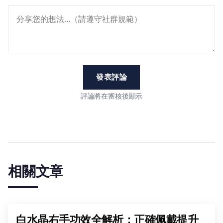
發表評論
評論將在審核後顯示
相關文章
白水晶右手功效全解析：正確佩戴提升