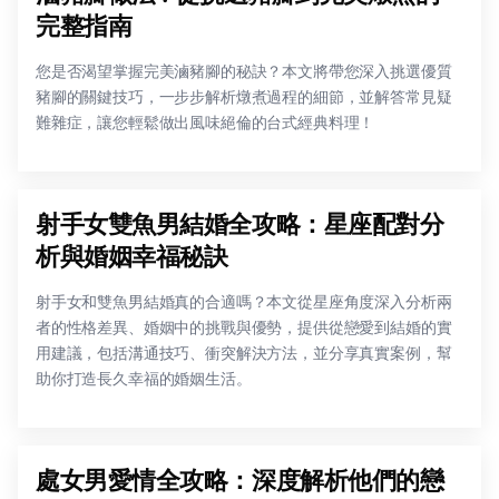
完整指南
您是否渴望掌握完美滷豬腳的秘訣？本文將帶您深入挑選優質
豬腳的關鍵技巧，一步步解析燉煮過程的細節，並解答常見疑
難雜症，讓您輕鬆做出風味絕倫的台式經典料理！
射手女雙魚男結婚全攻略：星座配對分
析與婚姻幸福秘訣
射手女和雙魚男結婚真的合適嗎？本文從星座角度深入分析兩
者的性格差異、婚姻中的挑戰與優勢，提供從戀愛到結婚的實
用建議，包括溝通技巧、衝突解決方法，並分享真實案例，幫
助你打造長久幸福的婚姻生活。
處女男愛情全攻略：深度解析他們的戀