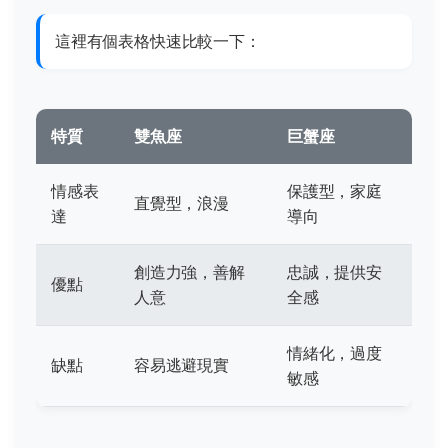
這裡有個表格快速比較一下：
特質
雙魚座
巨蟹座
情感表
保護型，家庭
直覺型，浪漫
達
導向
創造力強，善解
忠誠，提供安
優點
人意
全感
情緒化，過度
缺點
容易逃避現實
敏感