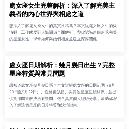
處女座女生完整解析：深入了解完美主
義者的內心世界與相處之道
想深入了解處女座女生的真實性格嗎？本文從處女座女生的愛
情觀、工作態度到人際關係全面解析，帶你認識這個追求完美
的星座女性，學會如何與她們相處並建立深厚關係。
處女座日期解析：幾月幾日出生？完整
星座特質與常見問題
想知道處女座幾月幾日嗎？本文詳解處女座的日期範圍（8月
23日至9月22日）、性格優缺點、與其他星座互動關係，並提
供實用問答解決所有疑問。包含真實個人經驗分享，幫助你深
入了解這個星座的日常特質和決策指南。