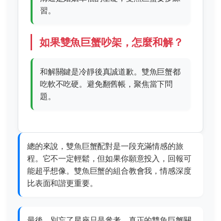
習。
如果雙魚巨蟹吵架，怎麼和解？
和解關鍵是冷靜後真誠道歉。雙魚巨蟹都
吃軟不吃硬。避免翻舊帳，聚焦當下問
題。
總的來說，雙魚巨蟹配對是一段充滿情感的旅
程。它不一定輕鬆，但如果你願意投入，回報可
能超乎想像。雙魚巨蟹的組合教會我，情感深度
比表面和諧更重要。
最後，別忘了星座只是參考。真正的雙魚巨蟹關