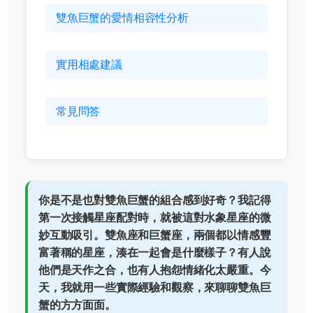
雙魚巨蟹的愛情相容性分析
實用相處建議
常見問答
你是不是也對雙魚巨蟹的組合感到好奇？我記得
第一次接觸星座配對時，就被這對水象星座的微
妙互動吸引。雙魚座和巨蟹座，兩個都以情感豐
富著稱的星座，湊在一起會是什麼樣子？有人說
他們是天作之合，也有人抱怨情緒化太嚴重。今
天，我就用一些實際經驗和觀察，來聊聊雙魚巨
蟹的方方面面。