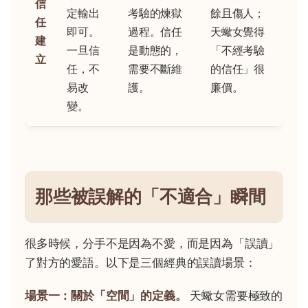
信
定輸出
考驗的煉獄
餘且傷人；
任
即可。
過程。信任
天蠍女覺得
建
一旦信
是動態的，
「不經考驗
立
任，不
需要不斷維
的信任」很
易改
護。
廉價。
變。
那些被誤解的「不適合」瞬間
很多時候，分手不是因為不愛，而是因為「誤讀」
了對方的愛語。以下是三個經典的誤讀場景：
場景一：關於「空間」的定義。
天蠍女需要極致的