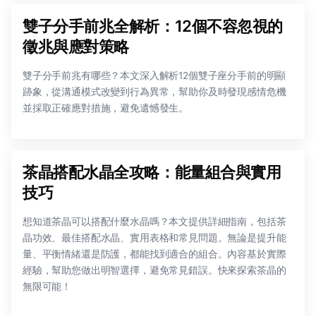
雙子分手前兆全解析：12個不容忽視的
徵兆與應對策略
雙子分手前兆有哪些？本文深入解析12個雙子座分手前的明顯
跡象，從溝通模式改變到行為異常，幫助你及時發現感情危機
並採取正確應對措施，避免遺憾發生。
茶晶搭配水晶全攻略：能量組合與實用
技巧
想知道茶晶可以搭配什麼水晶嗎？本文提供詳細指南，包括茶
晶功效、最佳搭配水晶、實用表格和常見問題。無論是提升能
量、平衡情緒還是防護，都能找到適合的組合。內容基於實際
經驗，幫助您做出明智選擇，避免常見錯誤。快來探索茶晶的
無限可能！