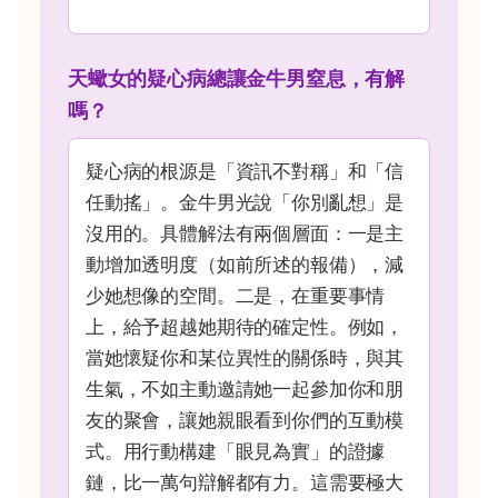
天蠍女的疑心病總讓金牛男窒息，有解
嗎？
疑心病的根源是「資訊不對稱」和「信
任動搖」。金牛男光說「你別亂想」是
沒用的。具體解法有兩個層面：一是主
動增加透明度（如前所述的報備），減
少她想像的空間。二是，在重要事情
上，給予超越她期待的確定性。例如，
當她懷疑你和某位異性的關係時，與其
生氣，不如主動邀請她一起參加你和朋
友的聚會，讓她親眼看到你們的互動模
式。用行動構建「眼見為實」的證據
鏈，比一萬句辯解都有力。這需要極大