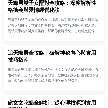
天蠍男雙子女配對全攻略：深度解析性
格衝突與愛情經營秘訣
天蠍男和雙子女真的適合在一起嗎？這對星座組合常被形容為
冰與火的碰撞，本文從性格特質、溝通技巧到長期相處之道，
提供實用建議與真實案例，幫助你化解衝突，打造穩定關係。
追天蠍男全攻略：破解神秘內心與實用
技巧指南
想追天蠍男卻總是摸不透他的心？本文深入解析天蠍座男生的
性格特質、追求策略與常見地雷，提供從初識到交往的完整指
南，幫助你避開誤區，成功贏得他的信任與愛意。
處女女吃醋全解析：從心理根源到實用