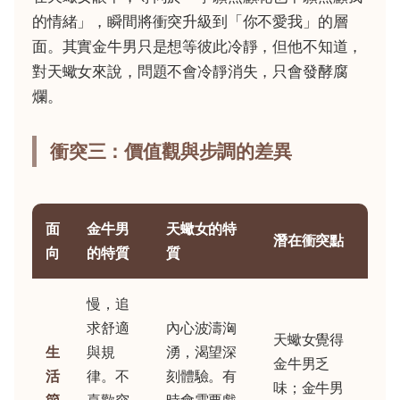
的情緒」，瞬間將衝突升級到「你不愛我」的層
面。其實金牛男只是想等彼此冷靜，但他不知道，
對天蠍女來說，問題不會冷靜消失，只會發酵腐
爛。
衝突三：價值觀與步調的差異
面
金牛男
天蠍女的特
潛在衝突點
向
的特質
質
慢，追
求舒適
內心波濤洶
天蠍女覺得
生
與規
湧，渴望深
金牛男乏
活
律。不
刻體驗。有
味；金牛男