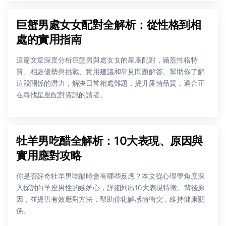
巨蟹男處女女配對全解析：從性格到相
處的實用指南
這篇文章深度分析巨蟹男與處女女的星座配對，涵蓋性格特
質、相處優勢與挑戰、實用建議和常見問題解答。幫助你了解
這段關係的潛力，解決日常相處難題，提升愛情品質，適合正
在尋找星座配對資訊的讀者。
牡羊男吃醋全解析：10大表現、原因與
實用應對攻略
你是否好奇牡羊男吃醋時會有哪些反應？本文從心理學角度深
入探討白羊座男性的嫉妒心，詳細列出10大表現特徵、背後原
因，並提供有效應對方法，幫助你化解感情衝突，維持健康關
係。