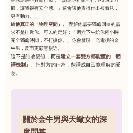
地感謝這些具體行動：「謝謝你把家裡打理得這麼舒
服，讓我很有安全感。」這會讓他覺得付出被看見，
更有動力。
給他真正的「物理空間」。
理解他需要獨處回血的需
求不是排斥你。可以約定好：「週六下午給你兩小時
完全獨處時間，不打擾你。」你會發現，充電後的金
牛男，反而更願意親近。
這不是誰改變誰，而是
建立一套雙方都能懂的「翻
譯機制」
。把對方的行為，翻譯成自己能理解的爱
意。
關於金牛男與天蠍女的深
度問答