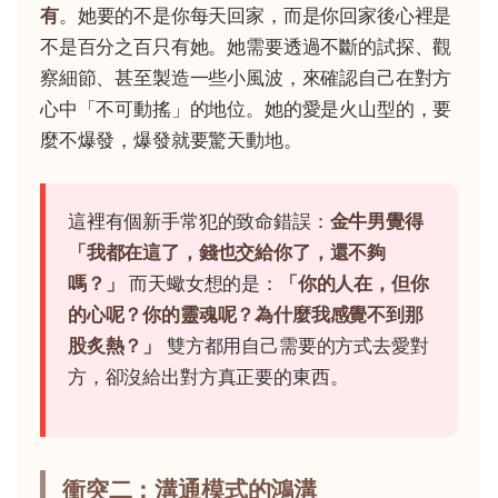
有
。她要的不是你每天回家，而是你回家後心裡是
不是百分之百只有她。她需要透過不斷的試探、觀
察細節、甚至製造一些小風波，來確認自己在對方
心中「不可動搖」的地位。她的愛是火山型的，要
麼不爆發，爆發就要驚天動地。
這裡有個新手常犯的致命錯誤：
金牛男覺得
「我都在這了，錢也交給你了，還不夠
嗎？」
而天蠍女想的是：
「你的人在，但你
的心呢？你的靈魂呢？為什麼我感覺不到那
股炙熱？」
雙方都用自己需要的方式去愛對
方，卻沒給出對方真正要的東西。
衝突二：溝通模式的鴻溝