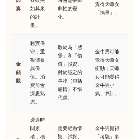
節
喜歡突
時會需要戲
覺得天蠍女
奏
如其來
劇性的變
「搞事」。
的計
化。
畫。
務實保
敢於為「感
守，重
金牛男可能
覺」和「價
視儲蓄
覺得天蠍女
金
值」投資。
與保
衝動；天蠍
錢
對於認定的
值。消
女可能覺得
觀
事物（包括
費前會
金牛男小
感情）不惜
深思熟
氣、算計。
代價。
慮。
透過時
間累
需要經過懷
金牛男覺得
積，穩
疑、試探、
「考驗」多