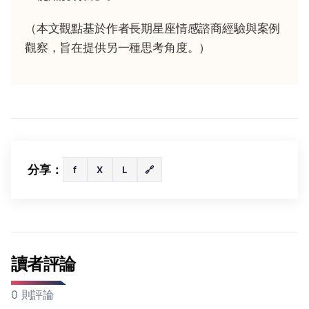
（本文觀點基於作者長期星座情感諮商經驗與案例
觀察，旨在提供另一種思考角度。）
分享：
f
X
L
🔗
讀者評論
0 則評論