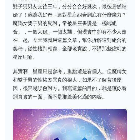
雙子男男友交往三年，分分合合好幾次，最後居然結
婚了！這讓我好奇，這對星座組合到底有什麼魔力？
魔羯女雙子男的配對，常被星座書說是「極端組
合」，一個太穩，一個太飄，但現實中卻有不少人走
在一起。今天我就用這篇文章，幫你拆解這對組合的
奧秘，從性格到相處，全部老實說，不講那些虛幻的
星座理論。
其實啊，星座只是參考，重點還是看個人。但魔羯女
和雙子男的性格差異真的很大，如果不了解背後原
因，很容易誤會對方。我寫這篇的目的，就是讓你看
到真實的一面，而不是那些美化過的內容。