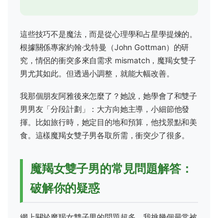
這些技巧不是魔法，而是從心理學和占星學提煉的。
根據關係專家約翰·戈特曼（John Gottman）的研
究，情侶的衝突多來自需求 mismatch，魔羯女雙子
男尤其如此。但透過小調整，就能大幅改善。
我那個朋友阿雅後來怎麼了？她說，她學會了和雙子
男男友「分段計劃」：大方向她主導，小細節他發
揮。比如旅行時，她定目的地和預算，他找景點和美
食。這樣魔羯女雙子男各取所需，衝突少了很多。
魔羯女雙子男的常見問題解答：
破解你的疑惑
網上關於魔羯女雙子男的問題超多，我挑幾個最常被