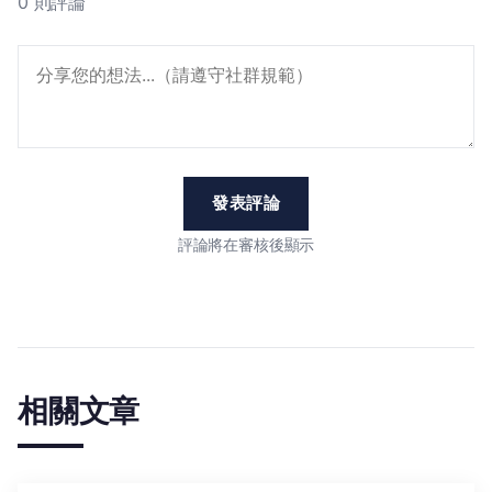
0 則評論
發表評論
評論將在審核後顯示
相關文章