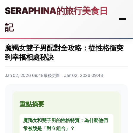
SERAPHINA的旅行美食日
記
魔羯女雙子男配對全攻略：從性格衝突
到幸福相處秘訣
Jan 02, 2026 09:48
最後更新：Jan 02, 2026 09:48
重點摘要
魔羯女和雙子男的性格特質：為什麼他們
常被說是「對立組合」？