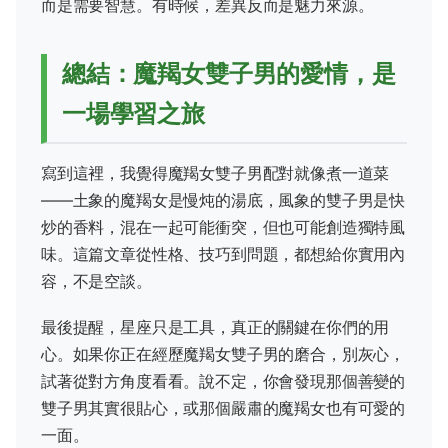
而是需要智慧。有時候，差異反而是魅力來源。
總結：魔羯女雙子男的愛情，是
一場學習之旅
寫到這裡，我覺得魔羯女雙子男配對就像煮一道菜
——土象的魔羯女是慢炖的湯底，風象的雙子男是快
炒的香料，混在一起可能衝突，但也可能創造獨特風
味。這篇文章從性格、技巧到問題，都想給你實用內
容，不是空談。
最後提醒，星座只是工具，真正的關鍵在你們的用
心。如果你正在經歷魔羯女雙子男的磨合，別灰心，
試著從對方角度看看。說不定，你會發現那個善變的
雙子男其實很貼心，或那個嚴肅的魔羯女也有可愛的
一面。