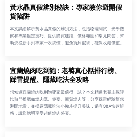
黃水晶真假辨別秘訣：專家教你避開假
貨陷阱
本文詳細解析黃水晶真假的辨別方法，包括物理測試、光學觀
察和專業鑑定技巧。提供購買建議、價格範圍和常見問答，幫
助您從新手到專家一次搞懂，避免買到假貨，確保收藏價值。
宜蘭燒肉吃到飽 : 老饕真心話排行榜、
踩雷提醒、隱藏吃法全攻略
想知道宜蘭燒肉吃到飽哪家最值得一試？本文精選老饕主觀評
比熱門餐廳如燒肉眾、赤宴、熊賀燒肉等，分享踩雷經驗幫您
避開地雷，並揭露隱藏吃法小撇步提升美味，還有Q&A快速解
惑，讓您聰明享受超值燒肉盛宴。