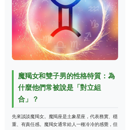
魔羯女和雙子男的性格特質：為
什麼他們常被說是「對立組
合」？
先來談談魔羯女。魔羯座是土象星座，代表務實、穩
重、有責任感。魔羯女通常給人一種冷冷的感覺，但