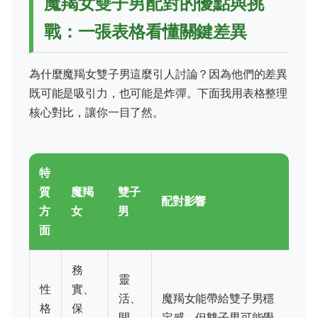
魔羯女雙子男配對的優點與挑
戰：一張表格看懂關鍵差異
為什麼魔羯女雙子男這麼引人討論？因為他們的差異
既可能是吸引力，也可能是炸彈。下面我用表格整理
核心對比，讓你一目了然。
特
質
魔羯
雙子
配對影響
方
女
男
面
務
靈
性
實、
活、
魔羯女能帶給雙子男穩
格
保
開
定感，但雙子男可能覺