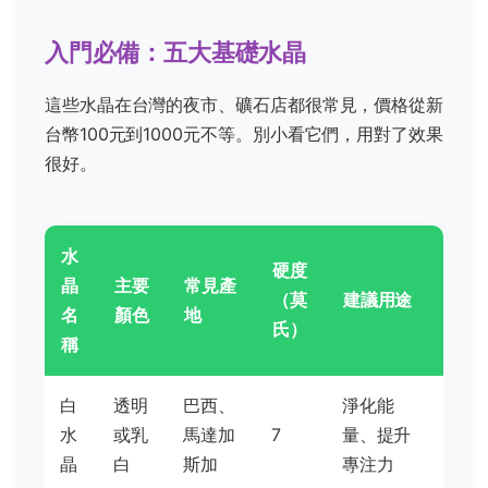
入門必備：五大基礎水晶
這些水晶在台灣的夜市、礦石店都很常見，價格從新
台幣100元到1000元不等。別小看它們，用對了效果
很好。
水
硬度
晶
主要
常見產
（莫
建議用途
名
顏色
地
氏）
稱
白
透明
巴西、
淨化能
水
或乳
馬達加
7
量、提升
晶
白
斯加
專注力