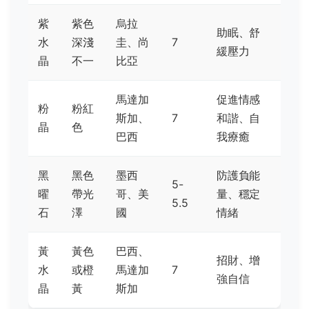
紫
紫色
烏拉
助眠、舒
水
深淺
圭、尚
7
緩壓力
晶
不一
比亞
馬達加
促進情感
粉
粉紅
斯加、
7
和諧、自
晶
色
巴西
我療癒
黑
黑色
墨西
防護負能
5-
曜
帶光
哥、美
量、穩定
5.5
石
澤
國
情緒
黃
黃色
巴西、
招財、增
水
或橙
馬達加
7
強自信
晶
黃
斯加