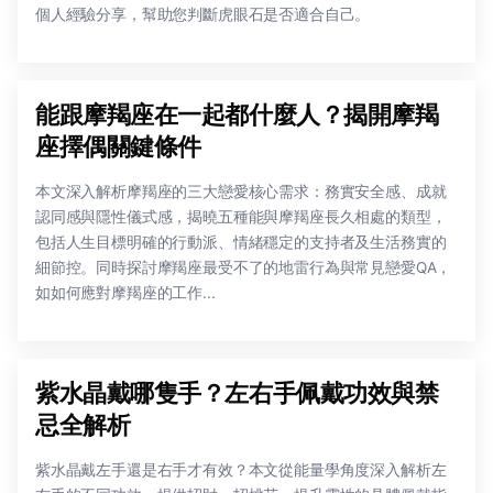
個人經驗分享，幫助您判斷虎眼石是否適合自己。
能跟摩羯座在一起都什麼人？揭開摩羯
座擇偶關鍵條件
本文深入解析摩羯座的三大戀愛核心需求：務實安全感、成就
認同感與隱性儀式感，揭曉五種能與摩羯座長久相處的類型，
包括人生目標明確的行動派、情緒穩定的支持者及生活務實的
細節控。同時探討摩羯座最受不了的地雷行為與常見戀愛QA，
如如何應對摩羯座的工作...
紫水晶戴哪隻手？左右手佩戴功效與禁
忌全解析
紫水晶戴左手還是右手才有效？本文從能量學角度深入解析左