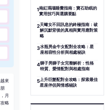
南紅瑪瑙睡覺指南：寶石助眠的
1
實用技巧與選購要點
天蠍女不回訊息的終極指南：破
2
解沉默背後的真相與實用應對策
略
水瓶男金牛女配對全攻略：星
3
座相容性分析與相處秘訣
獅子男獅子女完整解析：性格
4
特質、愛情配對與相處指南
上升巨蟹配對全攻略：探索最佳
5
上越來
星座伴侶與情感秘訣
的朋
中，月
男攻略