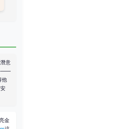
和潛意
牛——
解他
才安
月亮金
om
這