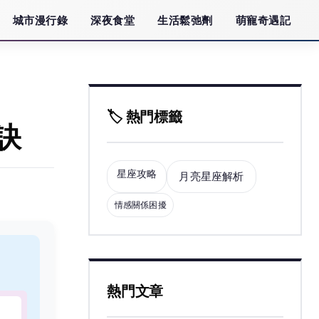
城市漫行錄
深夜食堂
生活鬆弛劑
萌寵奇遇記
🏷️ 熱門標籤
訣
星座攻略
月亮星座解析
情感關係困擾
熱門文章