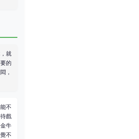
你，就
需要的
得悶，
可能不
期待戲
亮金牛
感覺不