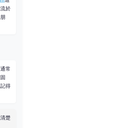
易流於
男朋
男通常
：固
我記得
更清楚