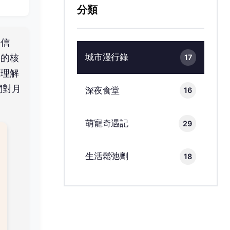
分類
的信
城市漫行錄
略的核
17
，理解
們對月
深夜食堂
16
萌寵奇遇記
29
生活鬆弛劑
18