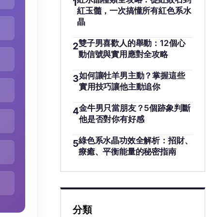
1
紅玉髓，一次搞懂所有紅色系水
晶
雙子男喜歡人的舉動：12個心
2
動信號與實用應對全攻略
如何讓牡羊男主動？掌握這些
3
實用技巧讓他主動追你
金牛男只當朋友？5個跡象判斷
4
他是否對你有好感
綠色系水晶功效全解析：招財、
5
療癒、平衡能量的秘密指南
分類