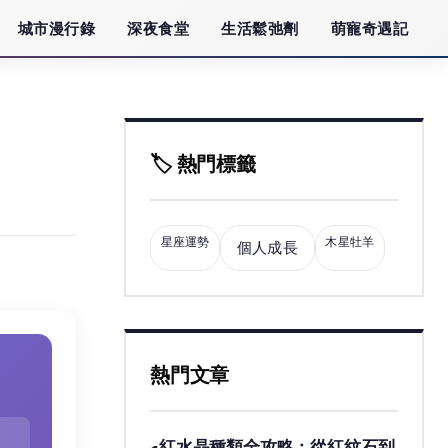
城市漫行錄
深夜食堂
生活鬆弛劑
萌寵奇遇記
🏷️ 熱門標籤
星座運勢
木星牡羊
個人成長
熱門文章
紅水晶種類全攻略：從紅紋石到