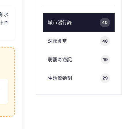
有永
城市漫行錄
40
牡羊
深夜食堂
48
萌寵奇遇記
19
生活鬆弛劑
29
位