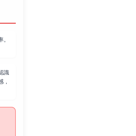
率。
認識
感，